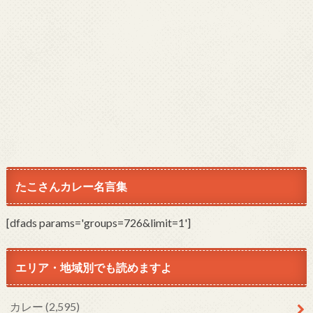
たこさんカレー名言集
[dfads params='groups=726&limit=1']
エリア・地域別でも読めますよ
カレー
(2,595)