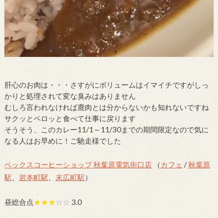
肝心のお肉は・・・さすがにボリュームはイマイチですがしっ
かりと処理されて変な臭みはありません
むしろ言われなければ鹿肉とは分からないかも知れないですね
サクッとペロッと食べて仕事に戻ります
そうそう、このカレー11/1～11/30までの期間限定なので気に
なる人はお早めに！ご馳走様でした
ベックスコーヒーショップ 秋葉原電気街口店
（
カフェ
/
秋葉原
駅
、
岩本町駅
、
末広町駅
）
昼総合点
★★★
☆☆
3.0