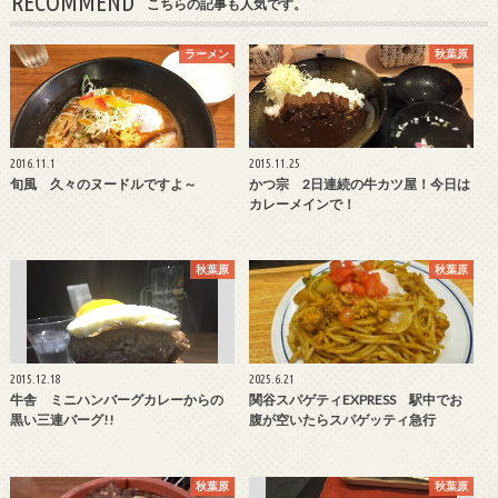
RECOMMEND
こちらの記事も人気です。
ラーメン
秋葉原
2016.11.1
2015.11.25
旬風 久々のヌードルですよ～
かつ宗 2日連続の牛カツ屋！今日は
カレーメインで！
秋葉原
秋葉原
2015.12.18
2025.6.21
牛舎 ミニハンバーグカレーからの
関谷スパゲティEXPRESS 駅中でお
黒い三連バーグ!!
腹が空いたらスパゲッティ急行
秋葉原
秋葉原