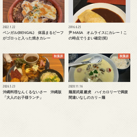
2022.1.22
2016.6.25
ベンガル(BENGAL) 体温まるビーフ
尹 MASA オムライスにカレー！こ
がゴロっと入った焼きカレー
の時点でうまい確定(笑)
秋葉原
秋葉原
2026.5.23
2020.11.16
沖縄料理なんくるないさー 沖縄版
麺屋武蔵 巖虎 ハイカロリーで満腹
「大人のお子様ランチ」
間違いなしのカリ～麺