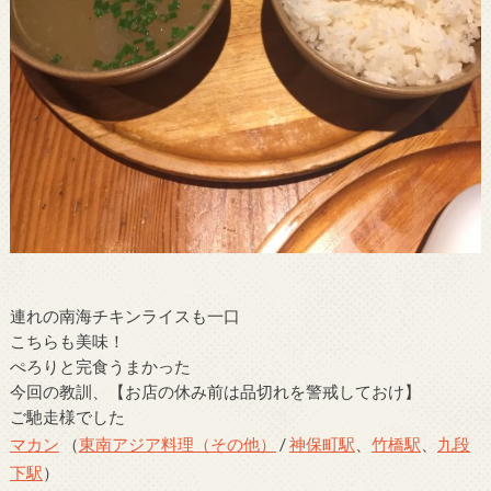
連れの南海チキンライスも一口
こちらも美味！
ぺろりと完食うまかった
今回の教訓、【お店の休み前は品切れを警戒しておけ】
ご馳走様でした
マカン
（
東南アジア料理（その他）
/
神保町駅
、
竹橋駅
、
九段
下駅
）