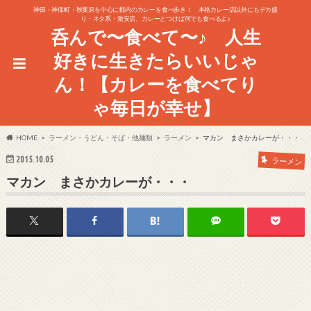
神田・神保町・秋葉原を中心に都内のカレーを食べ歩き！ 本格カレー店以外にもデカ盛
り・ネタ系・激安店、カレーとつけば何でも食べるよ♪
呑んで〜食べて〜♪ 人生
好きに生きたらいいじゃ
ん！【カレーを食べてり
ゃ毎日が幸せ】
HOME
ラーメン・うどん・そば・他麺類
ラーメン
マカン まさかカレーが・・・
2015.10.05
ラーメン
マカン まさかカレーが・・・