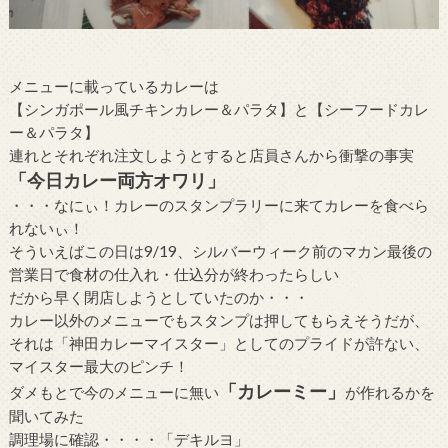
メニューに載っているカレーは
【シンガポール風チキンカレー＆パラタ】と【シーフードカレ
ー＆パラタ】
連れとそれぞれ注文しようとすると店員さんから衝撃の事実
「今日カレー両方オワリ」
・・・なにぃ！カレーのスタンプラリーに来てカレーを食べら
れないぃ！
そういえばこの日は9/19、シルバーウィーク前のマカン最後の
営業日で食材の仕入れ・仕込分が終わったらしい
だから早く閉店しようとしていたのか・・・
カレー以外のメニューでもスタンプは押してもらえそうだが、
それは「神田カレーマイスター」としてのプライドが許ない、
マイスター最大のピンチ！
「カレーミー」
ダメもとで今のメニューに無い
が作れるかを
聞いてみた
調理場に確認・・・・「デキルヨ」