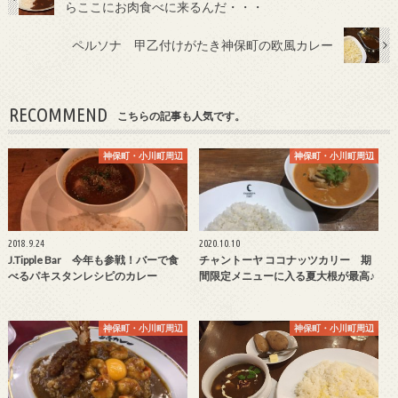
らここにお肉食べに来るんだ・・・
ペルソナ 甲乙付けがたき神保町の欧風カレー
RECOMMEND
こちらの記事も人気です。
神保町・小川町周辺
神保町・小川町周辺
2018.9.24
2020.10.10
J.Tipple Bar 今年も参戦！バーで食
チャントーヤ ココナッツカリー 期
べるパキスタンレシピのカレー
間限定メニューに入る夏大根が最高♪
神保町・小川町周辺
神保町・小川町周辺