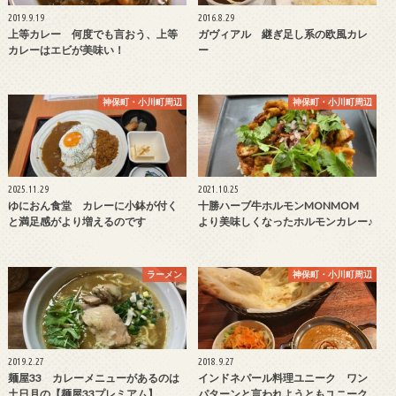
2019.9.19
2016.8.29
上等カレー 何度でも言おう、上等
ガヴィアル 継ぎ足し系の欧風カレ
カレーはエビが美味い！
ー
神保町・小川町周辺
神保町・小川町周辺
2025.11.29
2021.10.25
ゆにおん食堂 カレーに小鉢が付く
十勝ハーブ牛ホルモンMONMOM
と満足感がより増えるのです
より美味しくなったホルモンカレー♪
ラーメン
神保町・小川町周辺
2019.2.27
2018.9.27
麺屋33 カレーメニューがあるのは
インドネパール料理ユニーク ワン
土日月の【麺屋33プレミアム】
パターンと言われようともユニーク