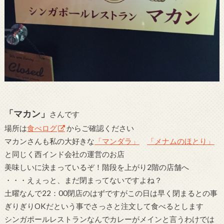
「マカン」
さんです
場所は
食べログ
からご確認ください
マカンさんも私の大好きな
「マンダラ」
「メナムのほとり」
と同じく西インド会社の運営のお店
美味しいに決まっているぞ！階段を上がり2階の店舗へ
・・・えぇっと、まだ閉まってないですよね？
土曜なんで22：00閉店のはずですがこの日は早く閉まるとの事
ぎりぎりOKだという事でさっさと注文して食べるとします
シンガポールレストランなんでカレーがメインと言うわけでは