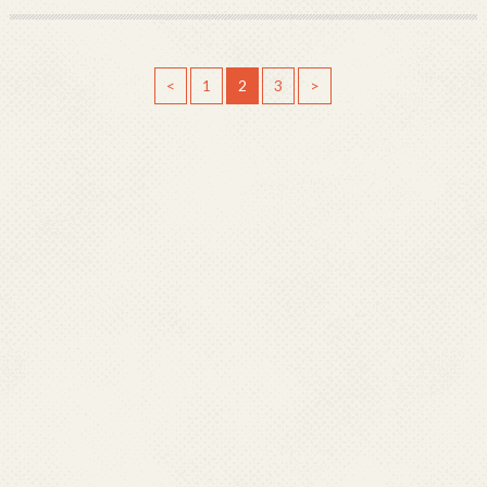
<
1
2
3
>