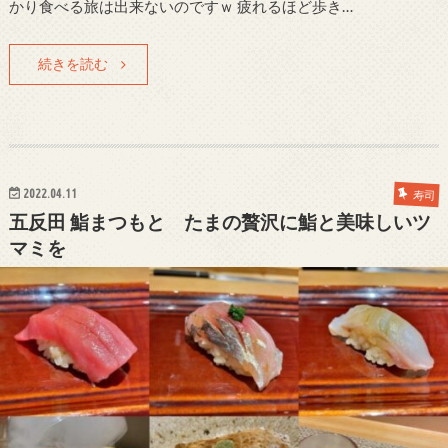
かり食べる旅は出来ないのですｗ 疲れるほど歩き…
続きを読む
2022.04.11
寿司
五反田 鮨まつもと たまの贅沢に鮨と美味しいツ
マミを