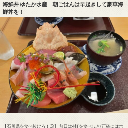
海鮮丼 ゆたか水産 朝ごはんは早起きして豪華海
鮮丼を！
【石川県を食べ抜けろ！⑤】 前日は4軒を食べ歩き(正確にはホ