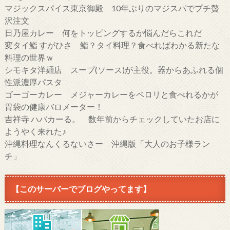
マジックスパイス東京御殿 10年ぶりのマジスパでプチ贅
沢注文
日乃屋カレー 何をトッピングするか悩んだらこれだ
変タイ鮨 すがひさ 鮨？タイ料理？食べればわかる新たな
料理の世界ｗ
シモキタ洋麺店 スープ(ソース)が主役。器からあふれる個
性派濃厚パスタ
ゴーゴーカレー メジャーカレーをペロリと食べれるかが
胃袋の健康バロメーター！
吉祥寺 ハバカーる。 数年前からチェックしていたお店に
ようやく来れた♪
沖縄料理なんくるないさー 沖縄版「大人のお子様ラン
チ」
【このサーバーでブログやってます】