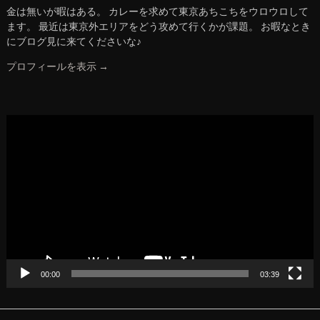
金は無いが暇はある。 カレーを求めて東京あちこちをウロウロして
ます。 最近は東京外エリアをどう攻めて行くかが課題。 お暇なとき
にブログ見に来てくださいな♪
プロフィールを表示 →
動
画
プ
レ
ー
ヤ
ー
00:00
03:39