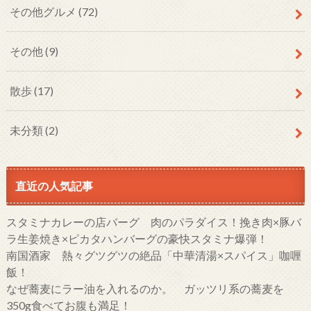
その他グルメ
(72)
その他
(9)
散歩
(17)
未分類
(2)
直近の人気記事
スタミナカレーの店バーグ 肉のパラダイス！挽き肉×豚バ
ラ生姜焼き×ピカタハンバーグの豪快スタミナ爆弾！
南国酒家 熱々グツグツの絶品「中華清湯×スパイス」咖喱
飯！
なぜ蕎麦にラー油を入れるのか。 ガッツリ系の蕎麦を
350g食べてお腹も満足！