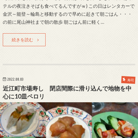
テルの夜泣きそばも食べてるんですがｗ) この日はレンタカーで
金沢～能登～輪島と移動するので早めに起きて朝ごはん・・・
の前に尾山神社まで朝の散歩 朝ごはん前に軽く…
続きを読む
2022.08.03
寿司
近江町市場寿し 閉店間際に滑り込んで地物を中
心に10皿ペロリ