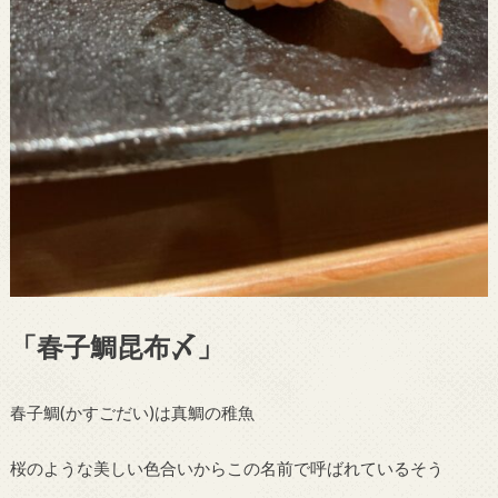
「春子鯛昆布〆」
春子鯛(かすごだい)は真鯛の稚魚
桜のような美しい色合いからこの名前で呼ばれているそう