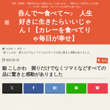
神田・神保町・秋葉原を中心に都内のカレーを食べ歩き！ 本格カレー店以外にもデカ盛
り・ネタ系・激安店、カレーとつけば何でも食べるよ♪
呑んで〜食べて〜♪ 人生
好きに生きたらいいじゃ
ん！【カレーを食べてり
ゃ毎日が幸せ】
HOME
寿司
鮨 こしかわ 握りだけでなくツマミなどすべての品に驚きと感動がありました
2022.02.10
寿司
鮨 こしかわ 握りだけでなくツマミなどすべての
品に驚きと感動がありました