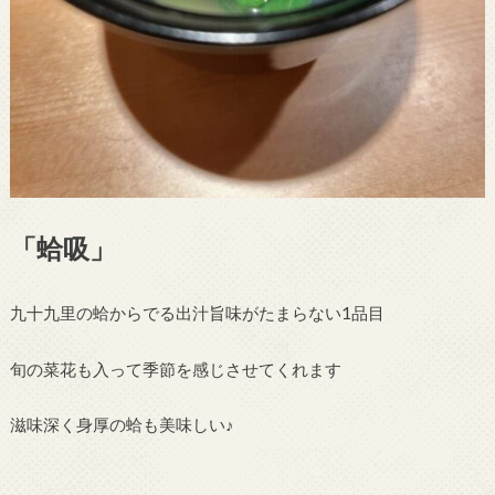
「蛤吸」
九十九里の蛤からでる出汁旨味がたまらない1品目
旬の菜花も入って季節を感じさせてくれます
滋味深く身厚の蛤も美味しい♪