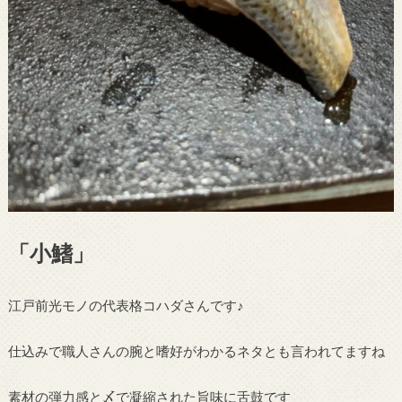
「
小鰭」
江戸前光モノの代表格コハダさんです♪
仕込みで職人さんの腕と嗜好がわかるネタとも言われてますね
素材の弾力感と〆で凝縮された旨味に舌鼓です