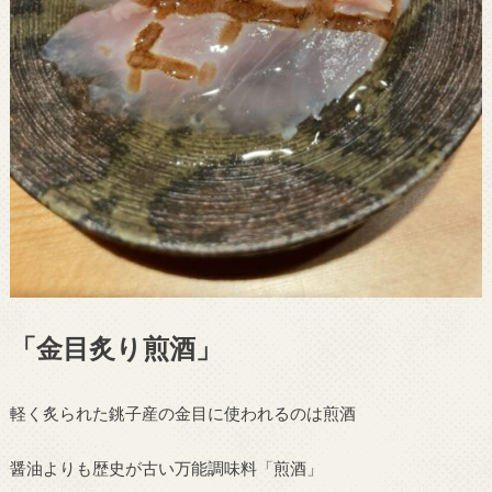
「金目炙り煎酒」
軽く炙られた銚子産の金目に使われるのは煎酒
醤油よりも歴史が古い万能調味料「煎酒」