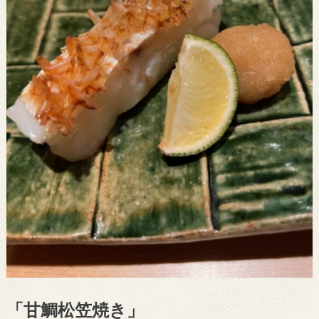
「甘鯛松笠焼き」