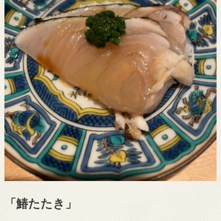
「鰆たたき」