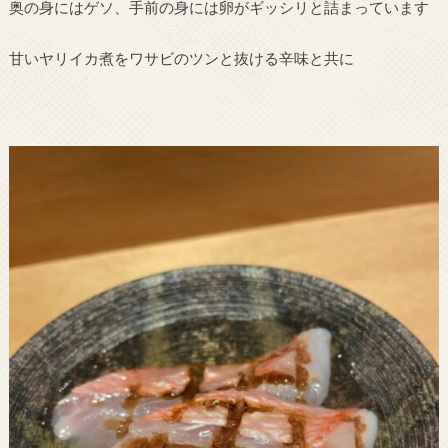
奥の身にはゲソ、手前の身には卵がギッシリと詰まっています
甘いヤリイカ煮をワサビのツンと抜ける辛味と共に