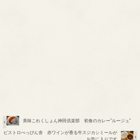
美味これくしょん神田倶楽部 初食のカレー”ルージュ”
ビストロべっぴん舍 赤ワインが香る牛スジカシミールが
お気に入りです