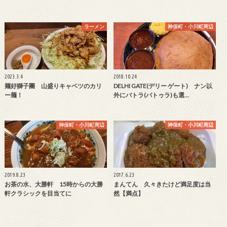
ラーメン
神保町・小川町周辺
2023.3.4
2018.10.24
麺好獅子團 山盛りキャベツのカリ
DELHI GATE(デリー ゲート) ナン以
ー麺！
外にバトラ(バトゥラ)も選…
神保町・小川町周辺
神保町・小川町周辺
2019.8.23
2017.6.23
お茶の水、大勝軒 15時からの大勝
まんてん 久々きたけど満足度は当
軒クラシックを目当てに
然【満点】