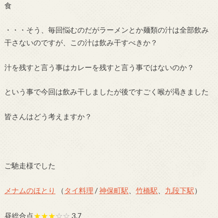
食
・・・そう、毎回悩むのだがラーメンとか麺類の汁は全部飲み
干さないのですが、この汁は飲み干すべきか？
汁を残すと言う事はカレーを残すと言う事ではないのか？
という事で今回は飲み干しましたが後ですごく喉が渇きました
皆さんはどう考えますか？
ご馳走様でした
メナムのほとり
（
タイ料理
/
神保町駅
、
竹橋駅
、
九段下駅
）
昼総合点
★★★
☆☆
3.7