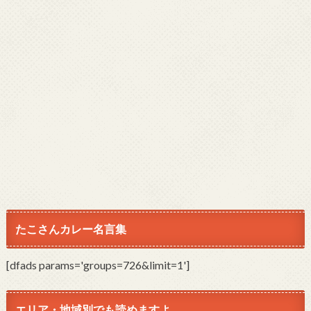
たこさんカレー名言集
[dfads params='groups=726&limit=1']
エリア・地域別でも読めますよ