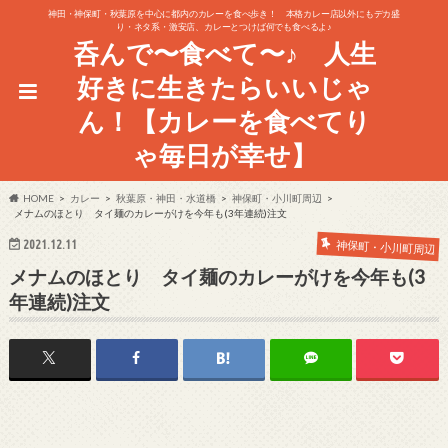
神田・神保町・秋葉原を中心に都内のカレーを食べ歩き！ 本格カレー店以外にもデカ盛
り・ネタ系・激安店、カレーとつけば何でも食べるよ♪
呑んで〜食べて〜♪ 人生
好きに生きたらいいじゃ
ん！【カレーを食べてり
ゃ毎日が幸せ】
HOME
カレー
秋葉原・神田・水道橋
神保町・小川町周辺
メナムのほとり タイ麺のカレーがけを今年も(3年連続)注文
2021.12.11
神保町・小川町周辺
メナムのほとり タイ麺のカレーがけを今年も(3
年連続)注文