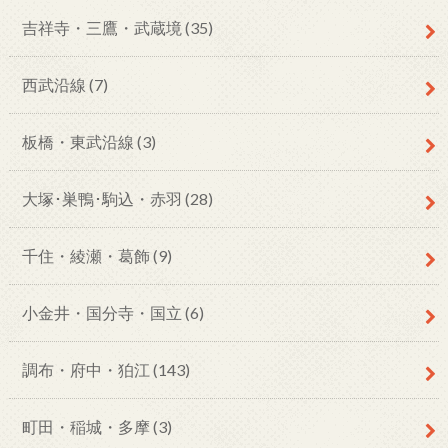
吉祥寺・三鷹・武蔵境
(35)
西武沿線
(7)
板橋・東武沿線
(3)
大塚･巣鴨･駒込・赤羽
(28)
千住・綾瀬・葛飾
(9)
小金井・国分寺・国立
(6)
調布・府中・狛江
(143)
町田・稲城・多摩
(3)