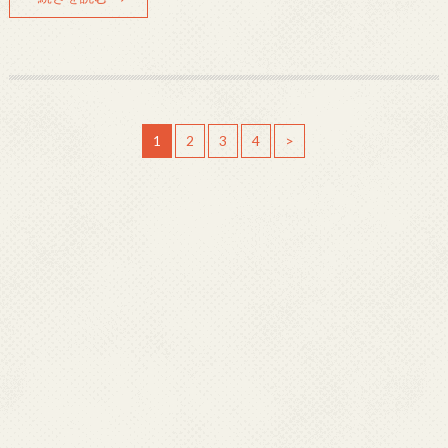
1
2
3
4
>