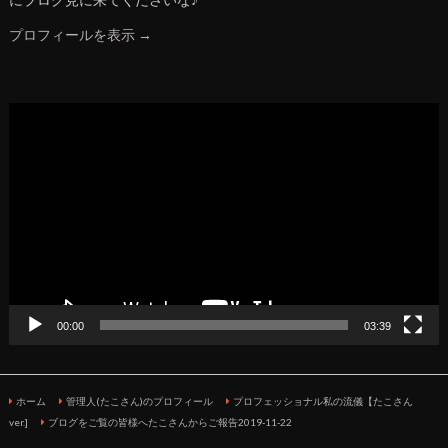
プロフィールを表示 →
動
画
プ
レ
ー
ヤ
ー
00:00
03:39
ホーム
管理人(たこさん)のプロフィール
プロフェッショナル私の流儀【たこさん
ver.]
ブログをご覧の皆様へたこさんからご報告2019-11-22