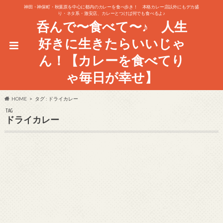
神田・神保町・秋葉原を中心に都内のカレーを食べ歩き！ 本格カレー店以外にもデカ盛
り・ネタ系・激安店、カレーとつけば何でも食べるよ♪
呑んで〜食べて〜♪ 人生
好きに生きたらいいじゃ
ん！【カレーを食べてり
ゃ毎日が幸せ】
HOME
タグ : ドライカレー
TAG
ドライカレー