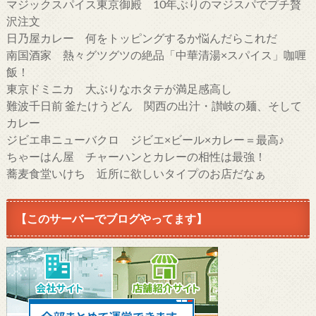
マジックスパイス東京御殿 10年ぶりのマジスパでプチ贅
沢注文
日乃屋カレー 何をトッピングするか悩んだらこれだ
南国酒家 熱々グツグツの絶品「中華清湯×スパイス」咖喱
飯！
東京ドミニカ 大ぶりなホタテが満足感高し
難波千日前 釜たけうどん 関西の出汁・讃岐の麺、そして
カレー
ジビエ串ニューバクロ ジビエ×ビール×カレー＝最高♪
ちゃーはん屋 チャーハンとカレーの相性は最強！
蕎麦食堂いけち 近所に欲しいタイプのお店だなぁ
【このサーバーでブログやってます】