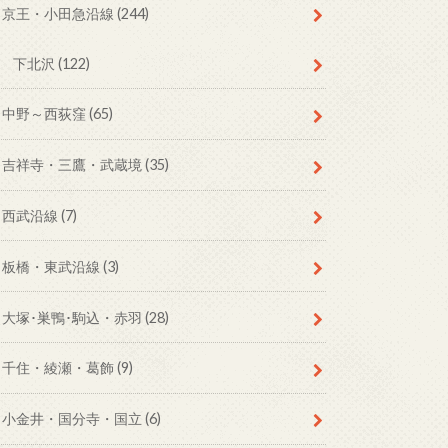
京王・小田急沿線
(244)
下北沢
(122)
中野～西荻窪
(65)
吉祥寺・三鷹・武蔵境
(35)
西武沿線
(7)
板橋・東武沿線
(3)
大塚･巣鴨･駒込・赤羽
(28)
千住・綾瀬・葛飾
(9)
小金井・国分寺・国立
(6)