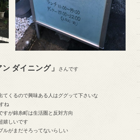
アン ダイニング」
さんです
出てくるので興味ある人はググッて下さいな
すね
ですが錦糸町は生活圏と反対方向
超嬉しいです
ブルがまだそろってないらしい