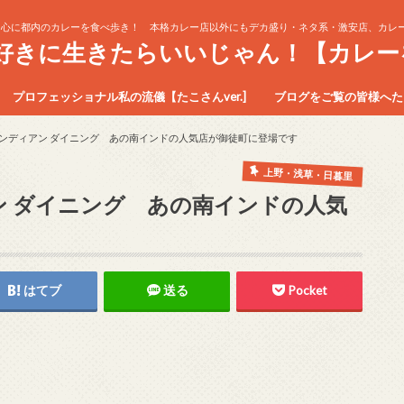
中心に都内のカレーを食べ歩き！ 本格カレー店以外にもデカ盛り・ネタ系・激安店、カレー
生好きに生きたらいいじゃん！【カレー
プロフェッショナル私の流儀【たこさんver.]
ブログをご覧の皆様へたこ
インディアン ダイニング あの南インドの人気店が御徒町に登場です
上野・浅草・日暮里
ン ダイニング あの南インドの人気
はてブ
送る
Pocket