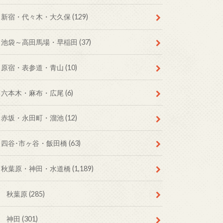
新宿・代々木・大久保
(129)
池袋～高田馬場・早稲田
(37)
原宿・表参道・青山
(10)
六本木・麻布・広尾
(6)
赤坂・永田町・溜池
(12)
四谷･市ヶ谷・飯田橋
(63)
秋葉原・神田・水道橋
(1,189)
秋葉原
(285)
神田
(301)