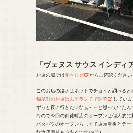
「ヴェヌス サウス インディ
お店の場所は
食べログ
からご確認ください
このお店の凄さはネットでチョイと調べると
錦糸町のお店は以前ランチで訪問
していま
ずっと夜に行きたいなぁ～っと思っていたん
なので今回の御徒町店のオープンは個人的に
バタバタのオープンらしくて店頭看板とテー
飲食店開業あるあるですね(笑)