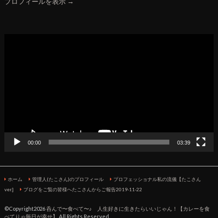
プロフィールを表示 →
動
画
プ
レ
ー
ヤ
ー
00:00
03:39
ホーム
管理人(たこさん)のプロフィール
プロフェッショナル私の流儀【たこさん
ver.]
ブログをご覧の皆様へたこさんからご報告2019-11-22
©Copyright2026
呑んで〜食べて〜♪ 人生好きに生きたらいいじゃん！【カレーを食
べてりゃ毎日が幸せ】
.All Rights Reserved.