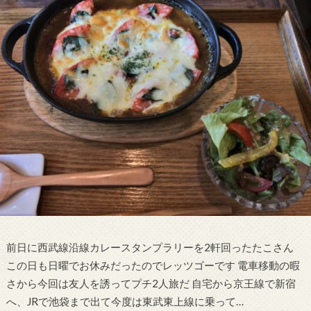
前日に西武線沿線カレースタンプラリーを2軒回ったたこさん
この日も日曜でお休みだったのでレッツゴーです 電車移動の暇
さから今回は友人を誘ってプチ2人旅だ 自宅から京王線で新宿
へ、JRで池袋まで出て今度は東武東上線に乗って…