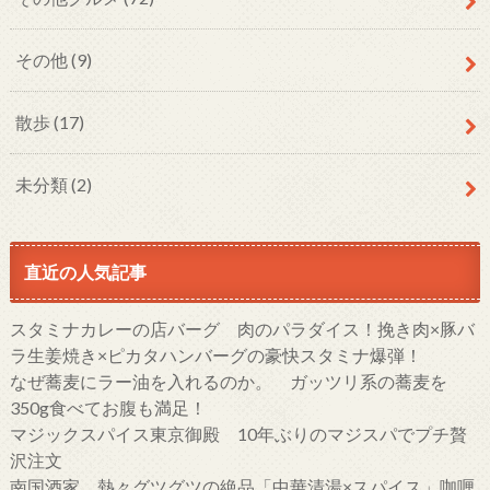
その他
(9)
散歩
(17)
未分類
(2)
直近の人気記事
スタミナカレーの店バーグ 肉のパラダイス！挽き肉×豚バ
ラ生姜焼き×ピカタハンバーグの豪快スタミナ爆弾！
なぜ蕎麦にラー油を入れるのか。 ガッツリ系の蕎麦を
350g食べてお腹も満足！
マジックスパイス東京御殿 10年ぶりのマジスパでプチ贅
沢注文
南国酒家 熱々グツグツの絶品「中華清湯×スパイス」咖喱