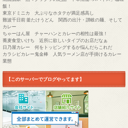
飯！
東京ドミニカ 大ぶりなホタテが満足感高し
難波千日前 釜たけうどん 関西の出汁・讃岐の麺、そして
カレー
ちゃーはん屋 チャーハンとカレーの相性は最強！
蕎麦食堂いけち 近所に欲しいタイプのお店だなぁ
日乃屋カレー 何をトッピングするか悩んだらこれだ
カラシビカレー鬼金棒 人気ラーメン店が手掛けるカレー
業態
【このサーバーでブログやってます】