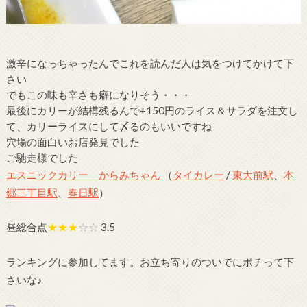
激辛になっちゃったんでこれを読んだ人は気をつけてかけて下
さい
でもこの味も辛さも癖になりそう・・・
最後にカリーが結構残るんで+150円のライス＆サラダを注文し
て、カリーライスにして〆るのもいいですね
穴場の面白いお店発見でした
ご馳走様でした
エスニックカリー からみちゃん
（
タイカレー
/
東大前駅
、
本
郷三丁目駅
、
春日駅
）
昼総合点
★★★
☆☆
3.5
ランキングに参加してます。お立ち寄りのついでにポチって下
さいな♪