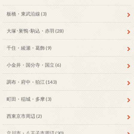
板橋・東武沿線
(3)
大塚･巣鴨･駒込・赤羽
(28)
千住・綾瀬・葛飾
(9)
小金井・国分寺・国立
(6)
調布・府中・狛江
(143)
町田・稲城・多摩
(3)
西東京市周辺
(2)
立川市・八王子市周辺
(30)