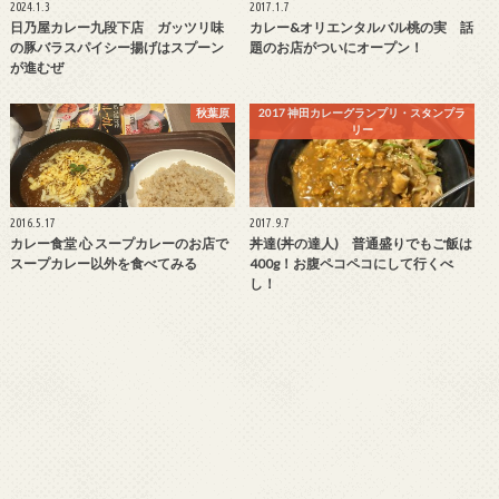
2024.1.3
2017.1.7
日乃屋カレー九段下店 ガッツリ味
カレー&オリエンタルバル桃の実 話
の豚バラスパイシー揚げはスプーン
題のお店がついにオープン！
が進むぜ
秋葉原
2017 神田カレーグランプリ・スタンプラ
リー
2016.5.17
2017.9.7
カレー食堂 心 スープカレーのお店で
丼達(丼の達人) 普通盛りでもご飯は
スープカレー以外を食べてみる
400g！お腹ペコペコにして行くべ
し！