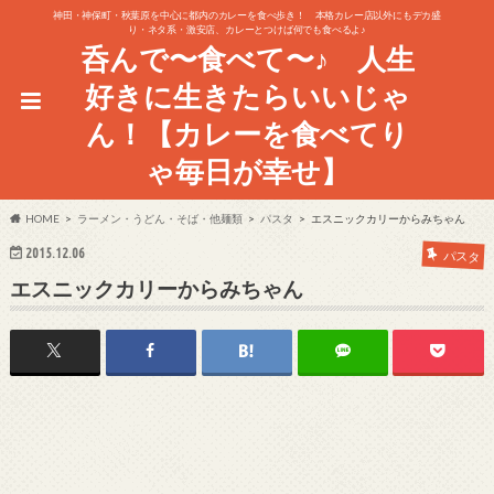
神田・神保町・秋葉原を中心に都内のカレーを食べ歩き！ 本格カレー店以外にもデカ盛
り・ネタ系・激安店、カレーとつけば何でも食べるよ♪
呑んで〜食べて〜♪ 人生
好きに生きたらいいじゃ
ん！【カレーを食べてり
ゃ毎日が幸せ】
HOME
ラーメン・うどん・そば・他麺類
パスタ
エスニックカリーからみちゃん
2015.12.06
パスタ
エスニックカリーからみちゃん