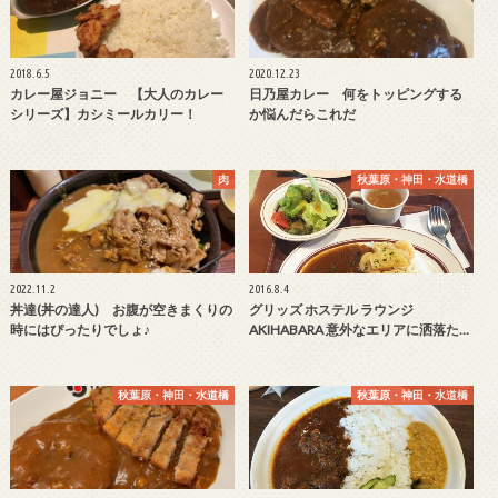
2018.6.5
2020.12.23
カレー屋ジョニー 【大人のカレー
日乃屋カレー 何をトッピングする
シリーズ】カシミールカリー！
か悩んだらこれだ
肉
秋葉原・神田・水道橋
2022.11.2
2016.8.4
丼達(丼の達人) お腹が空きまくりの
グリッズ ホステル ラウンジ
時にはぴったりでしょ♪
AKIHABARA 意外なエリアに洒落た…
秋葉原・神田・水道橋
秋葉原・神田・水道橋