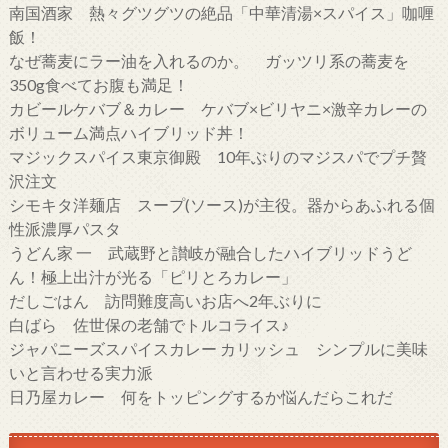
南国酒家 熱々グツグツの絶品「中華清湯×スパイス」咖喱
飯！
なぜ蕎麦にラー油を入れるのか。 ガッツリ系の蕎麦を
350g食べてお腹も満足！
カビールケバブ＆カレー ケバブ×ビリヤニ×激辛カレーの
ボリューム満点ハイブリッド丼！
マジックスパイス東京御殿 10年ぶりのマジスパでプチ贅
沢注文
シモキタ洋麺店 スープ(ソース)が主役。器からあふれる個
性派濃厚パスタ
うどん家 一 武蔵野と讃岐が融合したハイブリッドうど
ん！極上出汁が光る「ピリとろカレー」
だしごはん 訪問難度高いお店へ2年ぶりに
白ばら 佐世保の老舗でトルコライス♪
ジャパニーズスパイスカレー カリッシュ シンプルに美味
いと言わせる実力派
日乃屋カレー 何をトッピングするか悩んだらこれだ