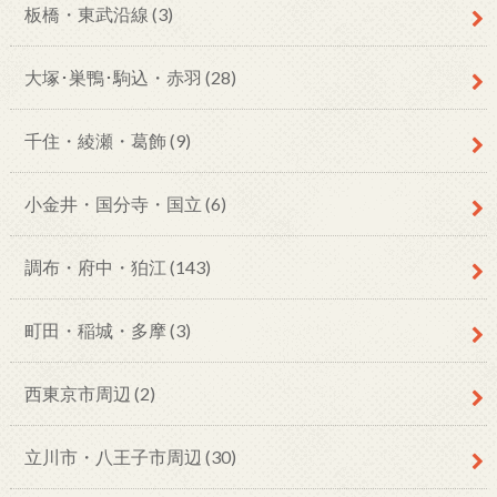
板橋・東武沿線
(3)
大塚･巣鴨･駒込・赤羽
(28)
千住・綾瀬・葛飾
(9)
小金井・国分寺・国立
(6)
調布・府中・狛江
(143)
町田・稲城・多摩
(3)
西東京市周辺
(2)
立川市・八王子市周辺
(30)