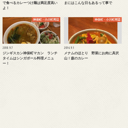
で食べるカレーつけ麺は満足度高い
まにはこんな日もあるって事で
よ！
神保町・小川町周辺
神保町・小川町周辺
2018.9.7
2016.9.1
ジンギスカン神保町マカン ランチ
メナムのほとり 野菜にお肉に具沢
タイムはシンガポール料理メニュ
山！森のカレー
ー！