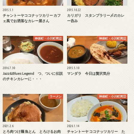
2015.5.1
2015.10.22
チャントーヤココナッツカリー カフ
カリガリ スタンプラリー〆のカレ
ェ風でお洒落なカレー屋さん
ー呑み
神保町・小川町周辺
神保町・小川町周辺
2016.7.30
2015.5.10
Jazz&Blues Legend つ、ついに伝説
マンダラ 今日は贅沢気分
のチキンカレーに・・・
ラーメン
神保町・小川町周辺
2021.2.6
2026.1.14
とろ肉つけ麺 魚とん とろけるお肉
チャントーヤ ココナッツカリー た