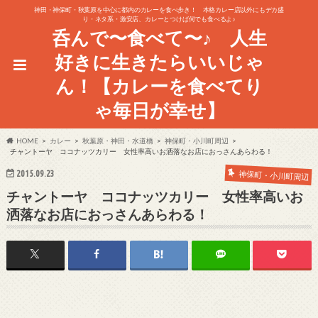
神田・神保町・秋葉原を中心に都内のカレーを食べ歩き！ 本格カレー店以外にもデカ盛
り・ネタ系・激安店、カレーとつけば何でも食べるよ♪
呑んで〜食べて〜♪ 人生
好きに生きたらいいじゃ
ん！【カレーを食べてり
ゃ毎日が幸せ】
HOME
カレー
秋葉原・神田・水道橋
神保町・小川町周辺
チャントーヤ ココナッツカリー 女性率高いお洒落なお店におっさんあらわる！
2015.09.23
神保町・小川町周辺
チャントーヤ ココナッツカリー 女性率高いお
洒落なお店におっさんあらわる！