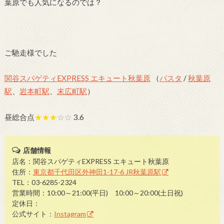
葉原でも人気になるのでは？
ご馳走様でした
関谷スパゲティEXPRESS エキュート秋葉原
（
パスタ
/
秋葉原
駅
、
岩本町駅
、
末広町駅
）
昼総合点
★★★
☆☆
3.6
店舗情報
店名：関谷スパゲティEXPRESS エキュート秋葉原
住所：
東京都千代田区外神田1-17-6 JR秋葉原駅
TEL：03-6285-2324
営業時間：10:00～21:00(平日) 10:00～20:00(土日祝)
定休日：
公式サイト：
Instagram