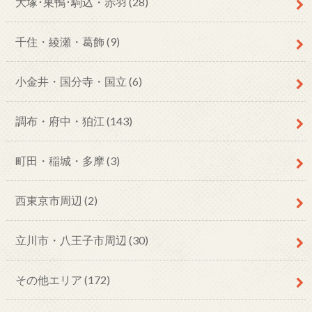
大塚･巣鴨･駒込・赤羽
(28)
千住・綾瀬・葛飾
(9)
小金井・国分寺・国立
(6)
調布・府中・狛江
(143)
町田・稲城・多摩
(3)
西東京市周辺
(2)
立川市・八王子市周辺
(30)
その他エリア
(172)