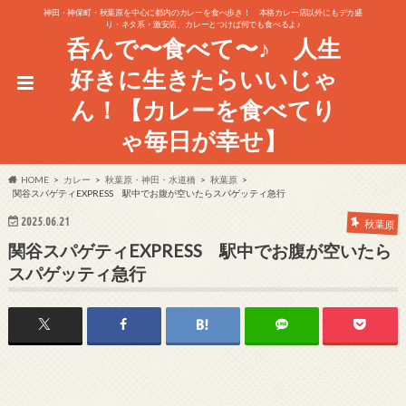
神田・神保町・秋葉原を中心に都内のカレーを食べ歩き！ 本格カレー店以外にもデカ盛
り・ネタ系・激安店、カレーとつけば何でも食べるよ♪
呑んで〜食べて〜♪ 人生
好きに生きたらいいじゃ
ん！【カレーを食べてり
ゃ毎日が幸せ】
HOME
カレー
秋葉原・神田・水道橋
秋葉原
関谷スパゲティEXPRESS 駅中でお腹が空いたらスパゲッティ急行
2025.06.21
秋葉原
関谷スパゲティEXPRESS 駅中でお腹が空いたら
スパゲッティ急行