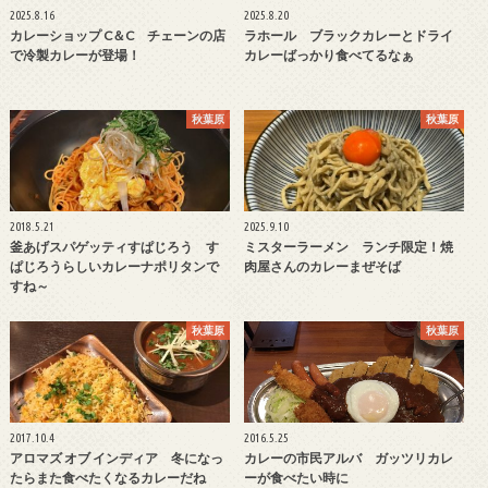
2025.8.16
2025.8.20
カレーショップ C＆C チェーンの店
ラホール ブラックカレーとドライ
で冷製カレーが登場！
カレーばっかり食べてるなぁ
秋葉原
秋葉原
2018.5.21
2025.9.10
釜あげスパゲッティすぱじろう す
ミスターラーメン ランチ限定！焼
ぱじろうらしいカレーナポリタンで
肉屋さんのカレーまぜそば
すね～
秋葉原
秋葉原
2017.10.4
2016.5.25
アロマズ オブ インディア 冬になっ
カレーの市民アルバ ガッツリカレ
たらまた食べたくなるカレーだね
ーが食べたい時に