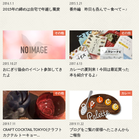
2016.1.1
2015.5.21
2015年の締めは自宅で年越し蕎麦
番外編 昨日も呑んで～食べて～♪
その他
その他
2015.10.27
2017.6.13
おにぎり協会のイベント参加してき
カレーの夏到来！今回は最近買った
たよ
本を紹介するよ♪
その他
カレー
2019.7.11
2019.11.22
CRAFT COCKTAIL TOKYO(クラフト
ブログをご覧の皆様へたこさんから
カクテル トーキョー…
ご報告