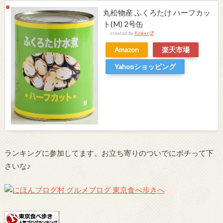
丸松物産 ふくろたけ ハーフカッ
ト(M) 2号缶
created by
Rinker
Amazon
楽天市場
Yahooショッピング
ランキングに参加してます。お立ち寄りのついでにポチって下
さいな♪