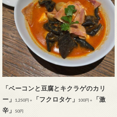
「ベーコンと豆腐とキクラゲのカリ
ー」
「フクロタケ」
「激
1,250円＋
100円＋
辛」
50円