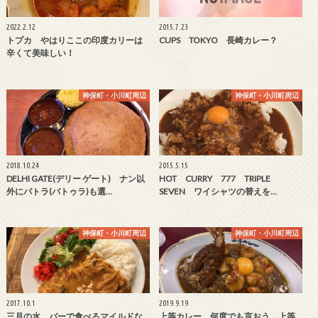
2022.2.12
2015.7.23
トプカ やはりここの印度カリーは
CUPS TOKYO 長崎カレー？
辛くて美味しい！
神保町・小川町周辺
神保町・小川町周辺
2018.10.24
2015.5.15
DELHI GATE(デリー ゲート) ナン以
HOT CURRY 777 TRIPLE
外にバトラ(バトゥラ)も選…
SEVEN ワイシャツの替えを…
神保町・小川町周辺
神保町・小川町周辺
2017.10.1
2019.9.19
三月の水 バーで食べるマイルドな
上等カレー 何度でも言おう、上等