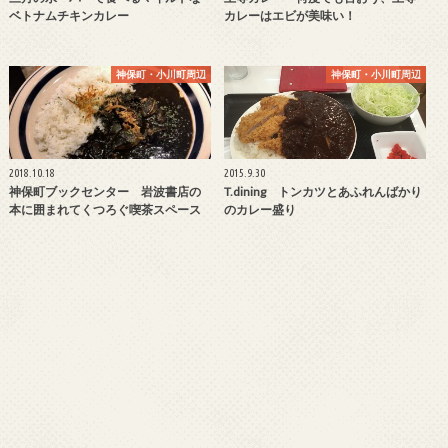
ベトナムチキンカレー
カレーはエビが美味い！
神保町・小川町周辺
神保町・小川町周辺
2018.10.18
2015.9.30
神保町ブックセンター 岩波書店の
T.dining トンカツとあふれんばかり
本に囲まれてくつろぐ喫茶スペース
のカレー盛り