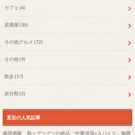
カフェ
(4)
居酒屋
(35)
その他グルメ
(72)
その他
(9)
散歩
(17)
未分類
(2)
直近の人気記事
南国酒家 熱々グツグツの絶品「中華清湯×スパイス」咖喱