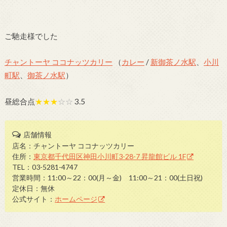
ご馳走様でした
チャントーヤ ココナッツカリー
（
カレー
/
新御茶ノ水駅
、
小川
町駅
、
御茶ノ水駅
）
昼総合点
★★★
☆☆
3.5
店舗情報
店名：チャントーヤ ココナッツカリー
住所：
東京都千代田区神田小川町3-28-7 昇龍館ビル 1F
TEL：03-5281-4747
営業時間：11:00～22：00(月～金) 11:00～21：00(土日祝)
定休日：無休
公式サイト：
ホームページ