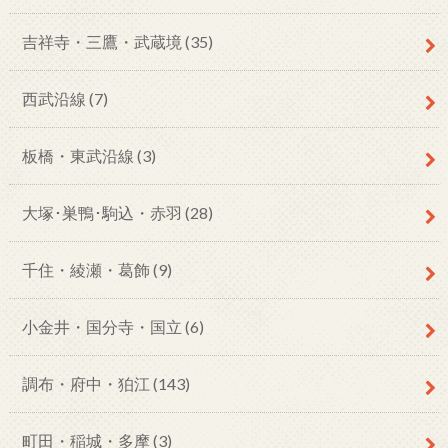
吉祥寺・三鷹・武蔵境
(35)
西武沿線
(7)
板橋・東武沿線
(3)
大塚･巣鴨･駒込・赤羽
(28)
千住・綾瀬・葛飾
(9)
小金井・国分寺・国立
(6)
調布・府中・狛江
(143)
町田・稲城・多摩
(3)