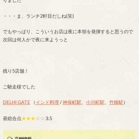
・・・ま、ランチ2軒目だしね(笑)
でもやっぱり、こういうお店は夜に本領を発揮すると思うので
次回は何人かで夜に来ようっと
残り5店舗！
ご馳走様でした
DELHI GATE
（
インド料理
/
神保町駅
、
小川町駅
、
竹橋駅
）
昼総合点
★★★
☆☆
3.5
店舗情報