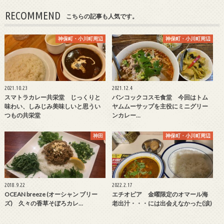
RECOMMEND
こちらの記事も人気です。
神保町・小川町周辺
神保町・小川町周辺
2021.10.23
2021.12.4
スマトラカレー共栄堂 じっくりと
バンコックコスモ食堂 今回はトム
味わい、しみじみ美味しいと思うい
ヤムムーサップを主役にミニグリー
つもの共栄堂
ンカレー…
神田
神保町・小川町周辺
2018.9.22
2022.2.17
OCEAN breeze (オーシャン ブリー
エチオピア 金曜限定のオマール海
ズ) 久々の香草そぼろカレ…
老出汁・・・には出会えなかった(涙)