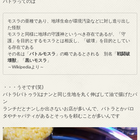
バトラってのは
モスラの亜種であり、地球生命が環境汚染などに対し造り出し
た怪獣
モスラと同様に地球の守護神というべき存在であるが、「守
護」を目的とするモスラとは相反し、「破壊」を目的としてい
る存在である
その名は「
バトルモスラ
」の略であるとされる 別名「
戦闘破
壊獣
」「
黒いモスラ
」
～Wikipediaより～
・・・うそです(笑)
バトラ(バトゥラ)はナンと同じ生地を丸く伸ばして油で揚げたパ
ン
ランチだとナンしか出さないお店が多いんで、バトラとかパロ
タやチャパティがあるとそっちを頼むことが多いんです