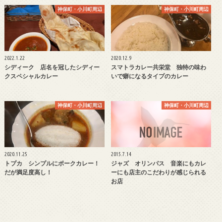
神保町・小川町周辺
神保町・小川町周辺
2022.1.22
2020.12.9
シディーク 店名を冠したシディー
スマトラカレー共栄堂 独特の味わ
クスペシャルカレー
いで癖になるタイプのカレー
神保町・小川町周辺
神保町・小川町周辺
2020.11.25
2015.7.14
トプカ シンプルにポークカレー！
ジャズ オリンパス 音楽にもカレ
だが満足度高し！
ーにも店主のこだわりが感じられる
お店