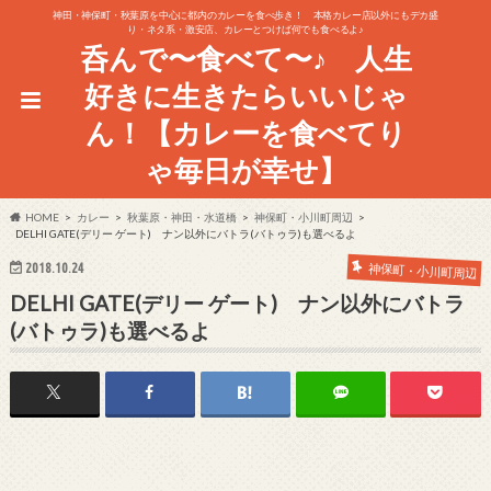
神田・神保町・秋葉原を中心に都内のカレーを食べ歩き！ 本格カレー店以外にもデカ盛
り・ネタ系・激安店、カレーとつけば何でも食べるよ♪
呑んで〜食べて〜♪ 人生
好きに生きたらいいじゃ
ん！【カレーを食べてり
ゃ毎日が幸せ】
HOME
カレー
秋葉原・神田・水道橋
神保町・小川町周辺
DELHI GATE(デリー ゲート) ナン以外にバトラ(バトゥラ)も選べるよ
2018.10.24
神保町・小川町周辺
DELHI GATE(デリー ゲート) ナン以外にバトラ
(バトゥラ)も選べるよ