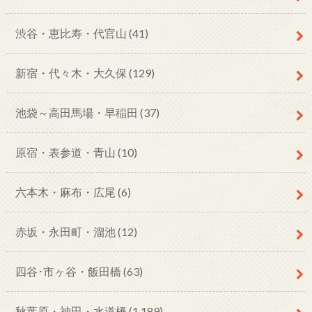
渋谷・恵比寿・代官山
(41)
新宿・代々木・大久保
(129)
池袋～高田馬場・早稲田
(37)
原宿・表参道・青山
(10)
六本木・麻布・広尾
(6)
赤坂・永田町・溜池
(12)
四谷･市ヶ谷・飯田橋
(63)
秋葉原・神田・水道橋
(1,189)