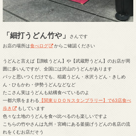
「細打うどん竹や」
さんです
お店の場所は
食べログ
からご確認ください
うどんと言えば【讃岐うどん】や【武蔵野うどん】のお店が周
囲に多いんですが、全国には沢山のうどんがあります
パッと思いつくだけでも、稲庭うどん・水沢うどん・きしめ
ん・ひもかわ・伊勢うどんなどなど
たこさん実はうどんも結構食べているのよ
一都六県をまわる
【関東ＵＤＯＮスタンプラリー】で63店食べ
歩き
もしています
色々な土地のうどんを食べ比べるのも楽しいですよ
こちらの竹やさんは九州・宮崎にある釜揚げうどんの名店の流
れをくむお店だそう