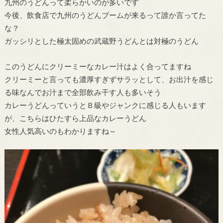
九州のうどんって柔らかいのが多いです
今後、飲食店で九州のうどんブームが来るって誰か言ってた
な？
ガッシリとした極太固めの武蔵野うどんとは対極のうどん
このうどんにクリーミーなカレー汁はよく合ってますね
クリーミーと言っても濃厚すぎずサラッとして、お出汁を感じ
る味なんでお汁まで全部飲み干す人も多いそう
カレーうどんっていうとＢ級やジャンクに感じる人もいます
が、こちらはひたすら上品なカレーうどん
女性人気高いのもわかりますね～