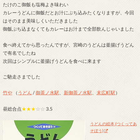
たけのこ御飯も塩梅よき味わい
カレーうどんに御飯だとお汁にぶち込みたくなりますが、今回
はそのまま美味しくいただきました
御飯ぶち込まなくてもカレーはお汁まで全部飲んじゃいました
食べ終えてから思ったんですが、宮崎のうどんは釜揚げうどん
で有名でしたね
次回はシンプルに釜揚げうどんを食べに来ます
ご馳走さまでした
竹や
（
うどん
/
御茶ノ水駅
、
新御茶ノ水駅
、
末広町駅
）
昼総合点
★★★
☆☆
3.5
うどんの絵本 (つくってあ
そぼう)