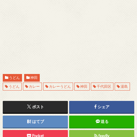
うどん
神田
うどん
カレー
カレーうどん
神田
千代田区
湯島
ポスト
シェア
はてブ
送る
Pocket
feedly