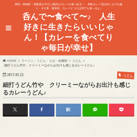
神田・神保町・秋葉原を中心に都内のカレーを食べ歩き！ 本格カレー店以外にもデカ盛
り・ネタ系・激安店、カレーとつけば何でも食べるよ♪
呑んで〜食べて〜♪ 人生
好きに生きたらいいじゃ
ん！【カレーを食べてり
ゃ毎日が幸せ】
HOME
ラーメン・うどん・そば・他麺類
うどん
細打うどん竹や クリーミーながらお出汁も感じるカレーうどん♪
2017.05.22
うどん
細打うどん竹や クリーミーながらお出汁も感じ
るカレーうどん♪