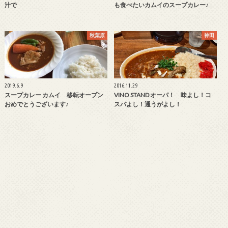
汁で
も食べたいカムイのスープカレー♪
秋葉原
神田
2019.6.9
2016.11.29
スープカレー カムイ 移転オープン
VINO STAND オーパ！ 味よし！コ
おめでとうございます♪
スパよし！通うがよし！