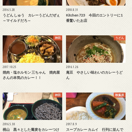
2016.5.28
2018.8.31
うどん しゅう カレーうどんだぜぇ
Kitchen 723 今回のエントリーに1
～マイルドだろ～
番驚いたお店
神田
うどん
2017.10.25
2016.1.26
焼肉・塩ホルモン 三ちゃん 焼肉屋
庵豆 やさしい味わいのカレーうど
さんの本気のカレー！！
ん
神田
秋葉原
2016.5.30
2017.8.9
桃山 黒々とした蕎麦をカレーつけ
スープカレー カムイ 行列に並んで