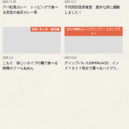
2023.11.18
2015.12.7
アパ社長カレー トッピングで食べ
千代田区役所食堂 意外な所に感動
る安定の金沢カレー系
しました！
四谷･市ヶ谷・飯田橋
2019 神田カレーグランプリ・スタンプラ
リー
2018.3.2
2019.10.4
こもり 珍しいタイプの麺で食べる
ディップパレス(DIPPALACE) イン
味噌カリーらあめん
ド？タイ？気分で選べるハイブリ…