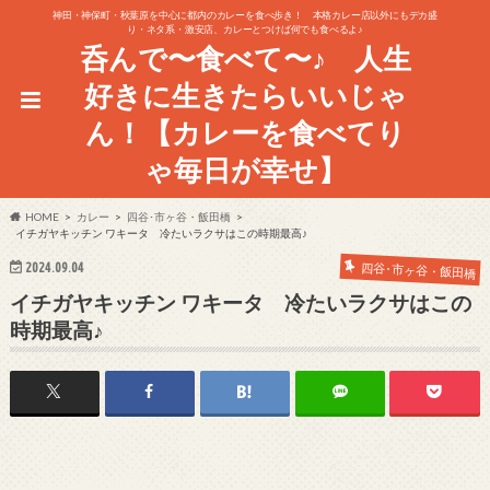
神田・神保町・秋葉原を中心に都内のカレーを食べ歩き！ 本格カレー店以外にもデカ盛
り・ネタ系・激安店、カレーとつけば何でも食べるよ♪
呑んで〜食べて〜♪ 人生
好きに生きたらいいじゃ
ん！【カレーを食べてり
ゃ毎日が幸せ】
HOME
カレー
四谷･市ヶ谷・飯田橋
イチガヤキッチン ワキータ 冷たいラクサはこの時期最高♪
2024.09.04
四谷･市ヶ谷・飯田橋
イチガヤキッチン ワキータ 冷たいラクサはこの
時期最高♪