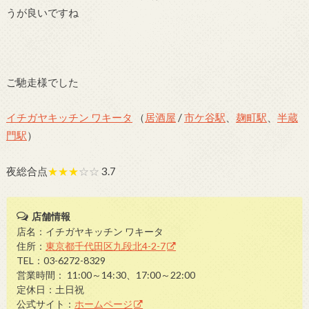
うが良いですね
ご馳走様でした
イチガヤキッチン ワキータ
（
居酒屋
/
市ケ谷駅
、
麹町駅
、
半蔵
門駅
）
夜総合点
★★★
☆☆
3.7
店舗情報
店名：イチガヤキッチン ワキータ
住所：
東京都千代田区九段北4-2-7
TEL：03-6272-8329
営業時間： 11:00～14:30、17:00～22:00
定休日：土日祝
公式サイト：
ホームページ