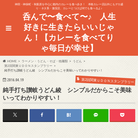
神田・神保町・秋葉原を中心に都内のカレーを食べ歩き！ 本格カレー店以外にもデカ盛
り・ネタ系・激安店、カレーとつけば何でも食べるよ♪
呑んで〜食べて〜♪ 人生
好きに生きたらいいじゃ
ん！【カレーを食べてり
ゃ毎日が幸せ】
HOME
ラーメン・うどん・そば・他麺類
うどん
第2回関東ＵＤＯＮスタンプラリー
純手打ち讃岐うどん綾 シンプルだからこそ美味いってわかりやすい！
第2回関東ＵＤＯＮスタンプラリー
2016.04.19
純手打ち讃岐うどん綾 シンプルだからこそ美味
いってわかりやすい！