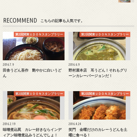
RECOMMEND
こちらの記事も人気です。
第2回関東ＵＤＯＮスタンプラリー
第2回関東ＵＤＯＮスタンプラリー
2016.7.9
2016.6.9
田舎うどん吾作 艶やかに白いうど
野村屋本店 耳うどん！それもグリ
ん
ーンカレーバージョンだ！
第2回関東ＵＤＯＮスタンプラリー
第2回関東ＵＤＯＮスタンプラリー
2016.2.19
2016.4.24
味噌煮込罠 カレー好きならインデ
笑門 金曜だけのカレーうどんを土
ィアン味噌煮込みうどんでしょ！
曜に食べる！