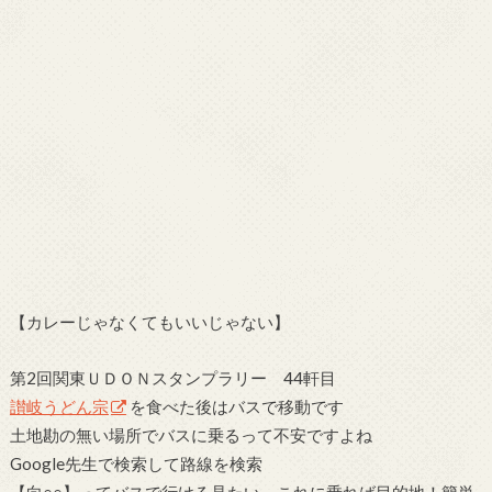
【カレーじゃなくてもいいじゃない】
第2回関東ＵＤＯＮスタンプラリー 44軒目
讃岐うどん宗
を食べた後はバスで移動です
土地勘の無い場所でバスに乗るって不安ですよね
Google先生で検索して路線を検索
【向○○】ってバスで行ける見たい、これに乗れば目的地！簡単