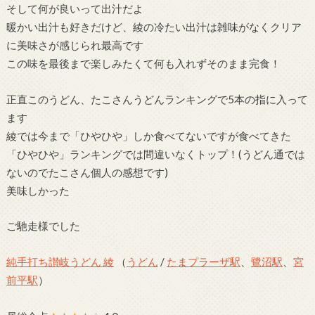
そして何が良いって出汁だよ
暖かい出汁も好きだけど、綾の冷たい出汁は雑味がなくクリア
に美味さが感じられ最高です
この味を最後まで楽しみたくて何も入れずそのまま完食！
正直このうどん、たこさんうどんランキングで5本の指に入って
ます
綾では今まで「ひやひや」しか食べてないですが食べてきた
「ひやひや」ランキングでは間違いなくトップ！(うどん通では
ないのでたこさん個人の感想です)
美味しかった
ご馳走様でした
純手打ち讃岐うどん 綾
（
うどん
/
たまプラーザ駅
、
鷺沼駅
、
宮
前平駅
）