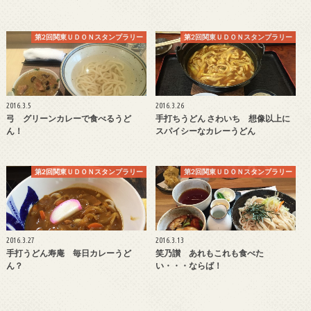
第2回関東ＵＤＯＮスタンプラリー
第2回関東ＵＤＯＮスタンプラリー
2016.3.5
2016.3.26
弓 グリーンカレーで食べるうど
手打ちうどん さわいち 想像以上に
ん！
スパイシーなカレーうどん
第2回関東ＵＤＯＮスタンプラリー
第2回関東ＵＤＯＮスタンプラリー
2016.3.27
2016.3.13
手打うどん寿庵 毎日カレーうど
笑乃讃 あれもこれも食べた
ん？
い・・・ならば！