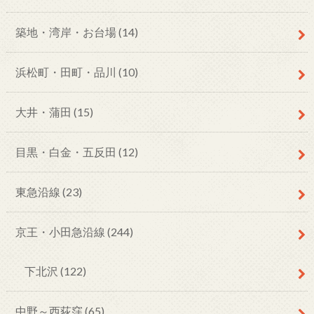
築地・湾岸・お台場
(14)
浜松町・田町・品川
(10)
大井・蒲田
(15)
目黒・白金・五反田
(12)
東急沿線
(23)
京王・小田急沿線
(244)
下北沢
(122)
中野～西荻窪
(65)