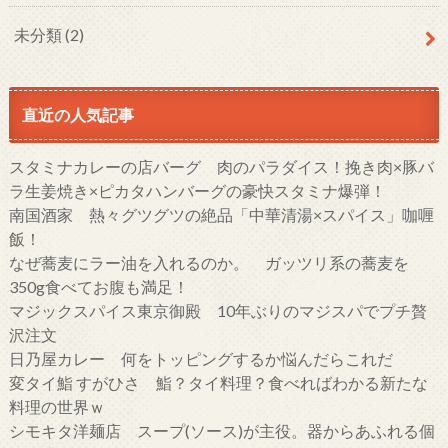
未分類
(2)
直近の人気記事
スタミナカレーの店バーグ 肉のパラダイス！挽き肉×豚バ
ラ生姜焼き×ピカタハンバーグの豪快スタミナ爆弾！
南国酒家 熱々グツグツの絶品「中華清湯×スパイス」咖喱
飯！
なぜ蕎麦にラー油を入れるのか。 ガッツリ系の蕎麦を
350g食べてお腹も満足！
マジックスパイス東京御殿 10年ぶりのマジスパでプチ贅
沢注文
日乃屋カレー 何をトッピングするか悩んだらこれだ
変タイ鮨 すがひさ 鮨？タイ料理？食べればわかる新たな
料理の世界ｗ
シモキタ洋麺店 スープ(ソース)が主役。器からあふれる個