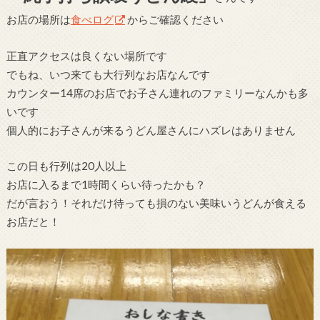
お店の場所は
食べログ
からご確認ください
正直アクセスは良くない場所です
でもね、いつ来ても大行列なお店なんです
カウンター14席のお店でお子さん連れのファミリーなんかも多
いです
個人的にお子さんが来るうどん屋さんにハズレはありません
この日も行列は20人以上
お店に入るまで1時間くらい待ったかも？
だが言おう！それだけ待っても損のない美味いうどんが食える
お店だと！