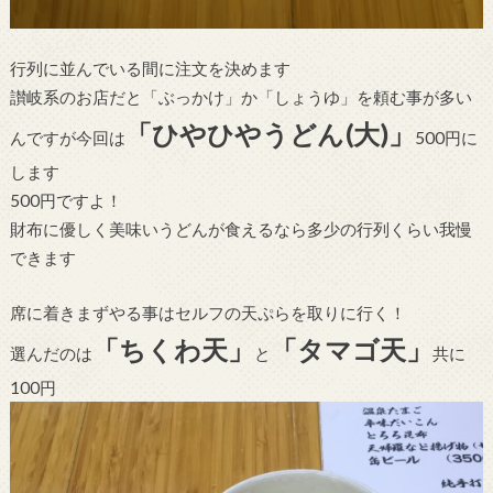
行列に並んでいる間に注文を決めます
讃岐系のお店だと「ぶっかけ」か「しょうゆ」を頼む事が多い
「ひやひやうどん(大)」
んですが今回は
500円に
します
500円ですよ！
財布に優しく美味いうどんが食えるなら多少の行列くらい我慢
できます
席に着きまずやる事はセルフの天ぷらを取りに行く！
「ちくわ天」
「タマゴ天」
選んだのは
と
共に
100円