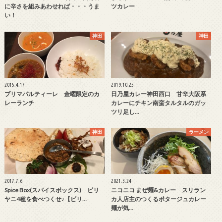
に辛さを組みあわせれば・・・うま
ツカレー
い！
神田
神田
2015.4.17
2019.10.25
プリマパルティーレ 金曜限定のカ
日乃屋カレー神田西口 甘辛大阪系
レーランチ
カレーにチキン南蛮タルタルのガッ
ツリ足し…
神田
ラーメン
2017.7.6
2021.3.24
Spice Box(スパイスボックス) ビリ
ニコニコ まぜ麺&カレー スリラン
ヤニ4種を食べつくせ♪【ビリ…
カ人店主のつくるポタージュカレー
麺が気…