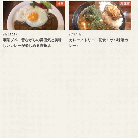
神田
秋葉原
2020.12.19
2018.1.17
喫茶プペ 昔ながらの雰囲気と美味
カレーノトリコ 初食！サバ味噌カ
しいカレーが楽しめる喫茶店
レー♪