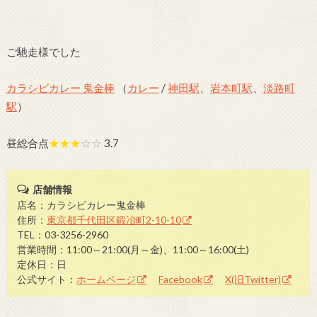
ご馳走様でした
カラシビカレー 鬼金棒
（
カレー
/
神田駅
、
岩本町駅
、
淡路町
駅
）
昼総合点
★★★
☆☆
3.7
店舗情報
店名：カラシビカレー鬼金棒
住所：
東京都千代田区鍛冶町2-10-10
TEL：03-3256-2960
営業時間：11:00～21:00(月～金)、11:00～16:00(土)
定休日：日
公式サイト：
ホームページ
Facebook
X(旧Twitter)