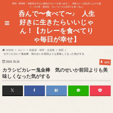
神田・神保町・秋葉原を中心に都内のカレーを食べ歩き！ 本格カレー店以外にもデカ盛
り・ネタ系・激安店、カレーとつけば何でも食べるよ♪
呑んで〜食べて〜♪ 人生
好きに生きたらいいじゃ
ん！【カレーを食べてり
ゃ毎日が幸せ】
HOME
カレー
秋葉原・神田・水道橋
神田
カラシビカレー鬼金棒 気のせいか前回よりも美味しくなった気がする
2024.10.26
神田
カラシビカレー鬼金棒 気のせいか前回よりも美
味しくなった気がする