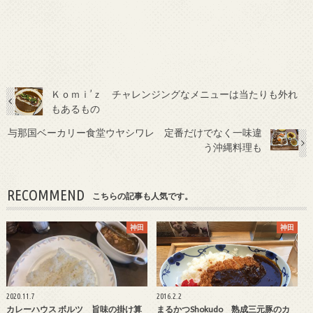
Ｋｏｍｉ’ｚ チャレンジングなメニューは当たりも外れ
もあるもの
与那国ベーカリー食堂ウヤシワレ 定番だけでなく一味違
う沖縄料理も
RECOMMEND
こちらの記事も人気です。
神田
神田
2020.11.7
2016.2.2
カレーハウス ボルツ 旨味の掛け算
まるかつShokudo 熟成三元豚のカ