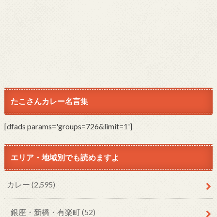
たこさんカレー名言集
[dfads params='groups=726&limit=1']
エリア・地域別でも読めますよ
カレー
(2,595)
銀座・新橋・有楽町
(52)