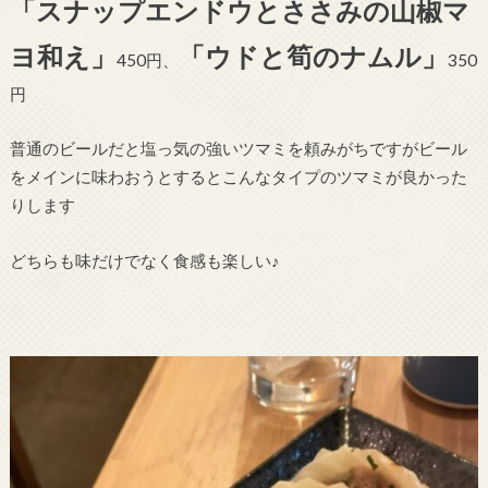
「スナップエンドウとささみの山椒マ
ヨ和え」
「ウドと筍のナムル」
450円、
350
円
普通のビールだと塩っ気の強いツマミを頼みがちですがビール
をメインに味わおうとするとこんなタイプのツマミが良かった
りします
どちらも味だけでなく食感も楽しい♪