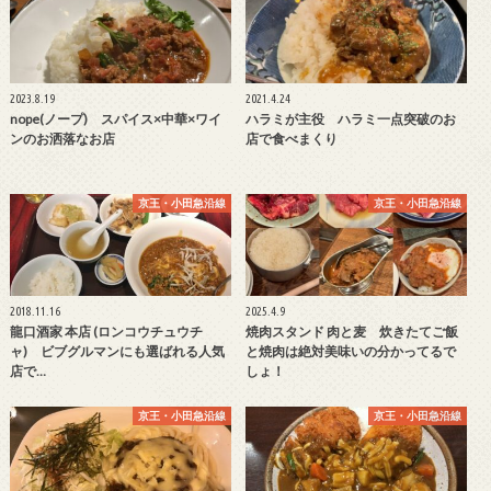
2023.8.19
2021.4.24
nope(ノープ) スパイス×中華×ワイ
ハラミが主役 ハラミ一点突破のお
ンのお洒落なお店
店で食べまくり
京王・小田急沿線
京王・小田急沿線
2018.11.16
2025.4.9
龍口酒家 本店 (ロンコウチュウチ
焼肉スタンド 肉と麦 炊きたてご飯
ャ) ビブグルマンにも選ばれる人気
と焼肉は絶対美味いの分かってるで
店で…
しょ！
京王・小田急沿線
京王・小田急沿線