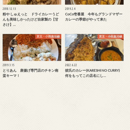
2018.12.13
2019.2.4
粉や しゅえっと ドライカレーうど
CoCo壱番屋 今年もグランドマザー
んも美味しかったけど自家製の【甘
カレーの季節がやって来た
さけ】…
京王・小田急沿線
京王・小田急沿線
2019.3.15
2022.6.22
とりあん 唐揚げ専門店のチキン南
彼氏のカレー(KARESHI NO CURRY)
蛮キーマ！
何をもってこの店名にし…