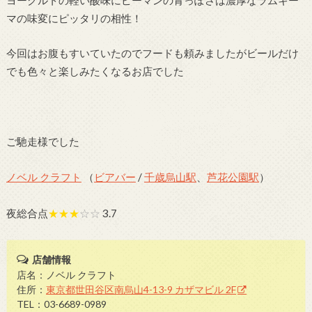
マの味変にピッタリの相性！
今回はお腹もすいていたのでフードも頼みましたがビールだけ
でも色々と楽しみたくなるお店でした
ご馳走様でした
ノベル クラフト
（
ビアバー
/
千歳烏山駅
、
芦花公園駅
）
夜総合点
★★★
☆☆
3.7
店舗情報
店名：ノベル クラフト
住所：
東京都世田谷区南烏山4-13-9 カザマビル 2F
TEL：03-6689-0989