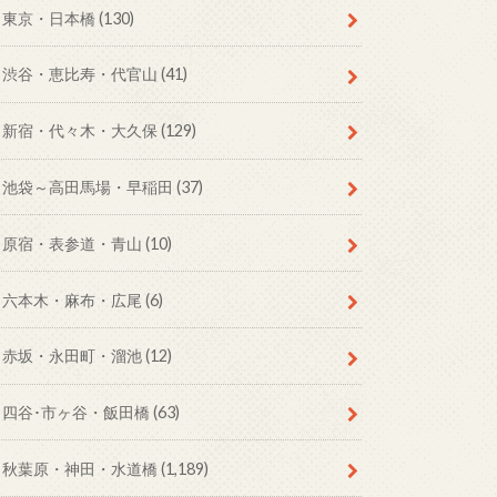
東京・日本橋
(130)
渋谷・恵比寿・代官山
(41)
新宿・代々木・大久保
(129)
池袋～高田馬場・早稲田
(37)
原宿・表参道・青山
(10)
六本木・麻布・広尾
(6)
赤坂・永田町・溜池
(12)
四谷･市ヶ谷・飯田橋
(63)
秋葉原・神田・水道橋
(1,189)