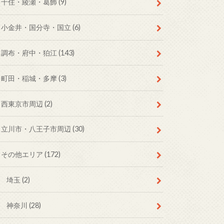
千住・綾瀬・葛飾
(9)
小金井・国分寺・国立
(6)
調布・府中・狛江
(143)
町田・稲城・多摩
(3)
西東京市周辺
(2)
立川市・八王子市周辺
(30)
その他エリア
(172)
埼玉
(2)
神奈川
(28)