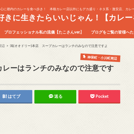
中心に都内のカレーを食べ歩き！ 本格カレー店以外にもデカ盛り・ネタ系・激安店、カレー
生好きに生きたらいいじゃん！【カレー
プロフェッショナル私の流儀【たこさんver.]
ブログをご覧の皆様へたこ
周辺
鴻(オオドリー)本店 スープカレーはランチのみなので注意ですよ
神保町・小川町周辺
プカレーはランチのみなので注意です
はてブ
送る
Pocket