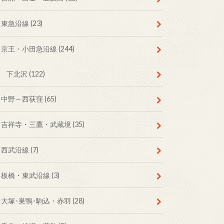
東急沿線
(23)
京王・小田急沿線
(244)
下北沢
(122)
中野～西荻窪
(65)
吉祥寺・三鷹・武蔵境
(35)
西武沿線
(7)
板橋・東武沿線
(3)
大塚･巣鴨･駒込・赤羽
(28)