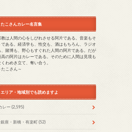
たこさんカレー名言集
宗教は人間の心をしびれさせる阿片である。音楽もそ
うである。経済学も、性交も、酒はもちろん、ラジオ
も、賭博も、野心もすぐれた人間の阿片である。だが
最高の阿片はカレーである。そのために人間は見境も
なくわめき立て、奪い合う。
～たこさん～
エリア・地域別でも読めますよ
カレー
(2,595)
銀座・新橋・有楽町
(52)