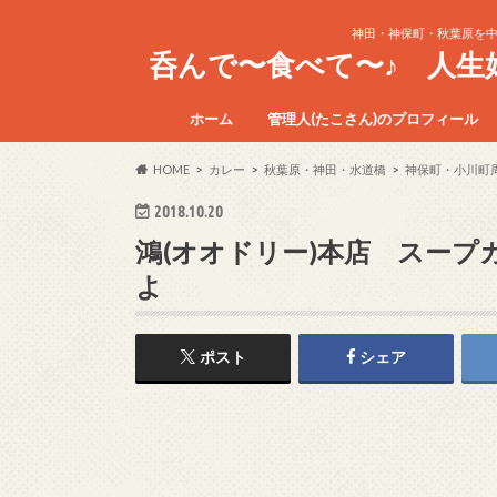
神田・神保町・秋葉原を
呑んで〜食べて〜♪ 人
ホーム
管理人(たこさん)のプロフィール
HOME
カレー
秋葉原・神田・水道橋
神保町・小川町
2018.10.20
鴻(オオドリー)本店 スー
よ
ポスト
シェア