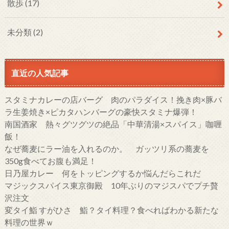
散歩
(17)
未分類
(2)
直近の人気記事
スタミナカレーの店バーグ 肉のパラダイス！挽き肉×豚バ
ラ生姜焼き×ピカタハンバーグの豪快スタミナ爆弾！
南国酒家 熱々グツグツの絶品「中華清湯×スパイス」咖喱
飯！
なぜ蕎麦にラー油を入れるのか。 ガッツリ系の蕎麦を
350g食べてお腹も満足！
日乃屋カレー 何をトッピングするか悩んだらこれだ
マジックスパイス東京御殿 10年ぶりのマジスパでプチ贅
沢注文
変タイ鮨 すがひさ 鮨？タイ料理？食べればわかる新たな
料理の世界ｗ