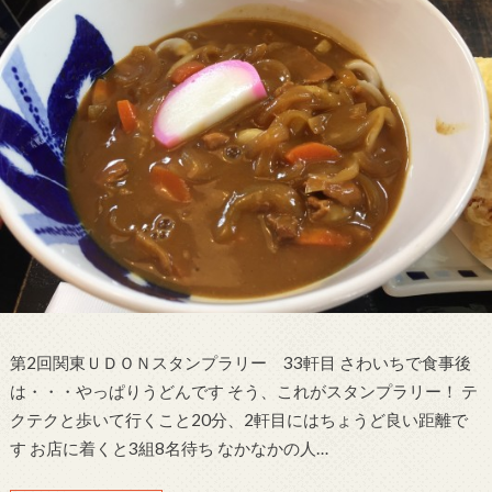
第2回関東ＵＤＯＮスタンプラリー 33軒目 さわいちで食事後
は・・・やっぱりうどんです そう、これがスタンプラリー！ テ
クテクと歩いて行くこと20分、2軒目にはちょうど良い距離で
す お店に着くと3組8名待ち なかなかの人…