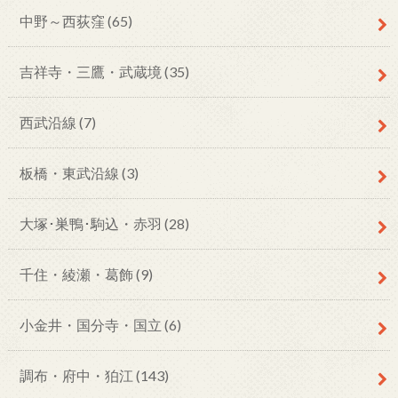
中野～西荻窪
(65)
吉祥寺・三鷹・武蔵境
(35)
西武沿線
(7)
板橋・東武沿線
(3)
大塚･巣鴨･駒込・赤羽
(28)
千住・綾瀬・葛飾
(9)
小金井・国分寺・国立
(6)
調布・府中・狛江
(143)