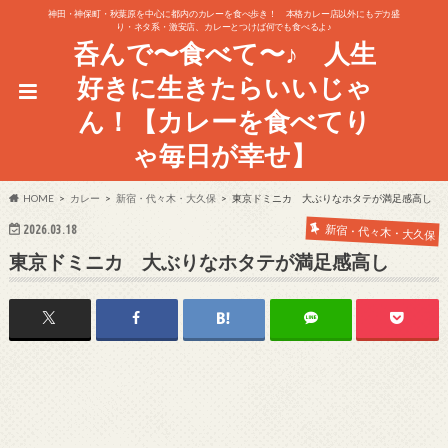
神田・神保町・秋葉原を中心に都内のカレーを食べ歩き！ 本格カレー店以外にもデカ盛
り・ネタ系・激安店、カレーとつけば何でも食べるよ♪
呑んで〜食べて〜♪ 人生
好きに生きたらいいじゃ
ん！【カレーを食べてり
ゃ毎日が幸せ】
HOME
カレー
新宿・代々木・大久保
東京ドミニカ 大ぶりなホタテが満足感高し
2026.03.18
新宿・代々木・大久保
東京ドミニカ 大ぶりなホタテが満足感高し