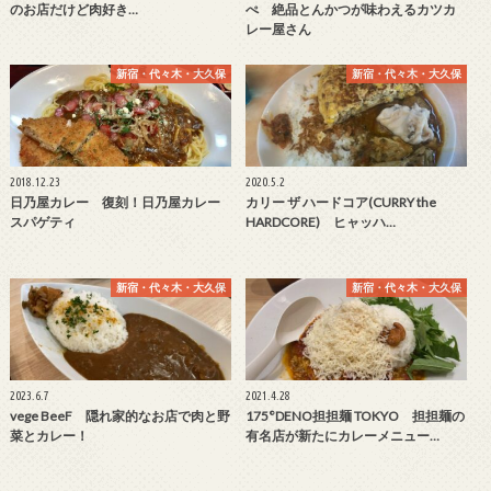
のお店だけど肉好き…
ぺ 絶品とんかつが味わえるカツカ
レー屋さん
新宿・代々木・大久保
新宿・代々木・大久保
2018.12.23
2020.5.2
日乃屋カレー 復刻！日乃屋カレー
カリー ザ ハードコア(CURRY the
スパゲティ
HARDCORE) ヒャッハ…
新宿・代々木・大久保
新宿・代々木・大久保
2023.6.7
2021.4.28
vege BeeF 隠れ家的なお店で肉と野
175°DENO担担麺 TOKYO 担担麺の
菜とカレー！
有名店が新たにカレーメニュー…