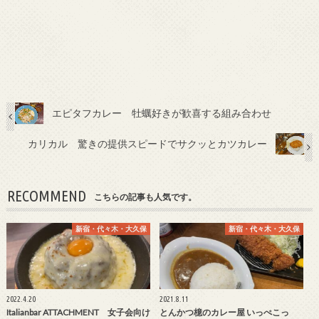
エピタフカレー 牡蠣好きが歓喜する組み合わせ
カリカル 驚きの提供スピードでサクッとカツカレー
RECOMMEND
こちらの記事も人気です。
新宿・代々木・大久保
新宿・代々木・大久保
2022.4.20
2021.8.11
Italianbar ATTACHMENT 女子会向け
とんかつ檍のカレー屋 いっぺこっ