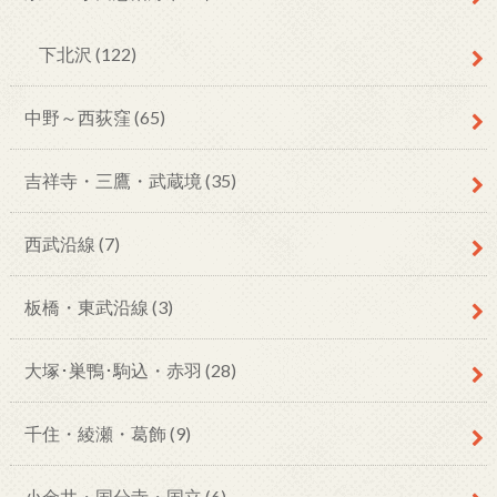
下北沢
(122)
中野～西荻窪
(65)
吉祥寺・三鷹・武蔵境
(35)
西武沿線
(7)
板橋・東武沿線
(3)
大塚･巣鴨･駒込・赤羽
(28)
千住・綾瀬・葛飾
(9)
小金井・国分寺・国立
(6)