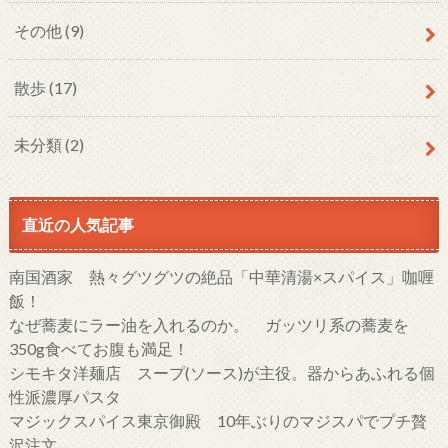
その他
(9)
散歩
(17)
未分類
(2)
直近の人気記事
南国酒家 熱々グツグツの絶品「中華清湯×スパイス」咖喱
飯！
なぜ蕎麦にラー油を入れるのか。 ガッツリ系の蕎麦を
350g食べてお腹も満足！
シモキタ洋麺店 スープ(ソース)が主役。器からあふれる個
性派濃厚パスタ
マジックスパイス東京御殿 10年ぶりのマジスパでプチ贅
沢注文