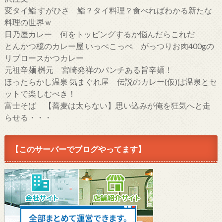
変タイ鮨 すがひさ 鮨？タイ料理？食べればわかる新たな
料理の世界ｗ
日乃屋カレー 何をトッピングするか悩んだらこれだ
とんかつ檍のカレー屋 いっぺこっぺ がっつりお肉400gの
リブロースかつカレー
元祖辛麺 桝元 宮崎発祥のパンチある旨辛麺！
ほったらかし温泉 気まぐれ屋 伝説のカレー(仮)は温泉とセ
ットで楽しむべき！
富士そば 【蕎麦は太らない】思い込みが俺を狂気へと走
らせる・・・
【このサーバーでブログやってます】