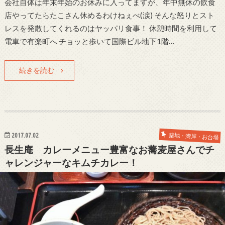
会社自体は年末年始のお休みに入ってますが、年中無休の飲食
店やってたらたこさん休めるわけねぇべ(涙) そんな怒りとスト
レスを発散してくれるのはヤッパリ食事！ 休憩時間を利用して
電車で有楽町へ チョッと歩いて国際ビル地下1階…
続きを読む
2017.07.02
築地・湾岸・お台場
長生庵 カレーメニュー豊富なお蕎麦屋さんでチ
ャレンジャーなキムチカレー！