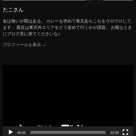
たこさん
金は無いが暇はある。 カレーを求めて東京あちこちをウロウロして
ます。 最近は東京外エリアをどう攻めて行くかが課題。 お暇なとき
にブログ見に来てくださいな♪
プロフィールを表示 →
動
画
プ
レ
ー
ヤ
ー
00:00
03:39