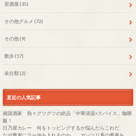
居酒屋
(35)
その他グルメ
(72)
その他
(9)
散歩
(17)
未分類
(2)
直近の人気記事
南国酒家 熱々グツグツの絶品「中華清湯×スパイス」咖喱
飯！
日乃屋カレー 何をトッピングするか悩んだらこれだ
なぜ蕎麦にラー油を入れるのか。 ガッツリ系の蕎麦を