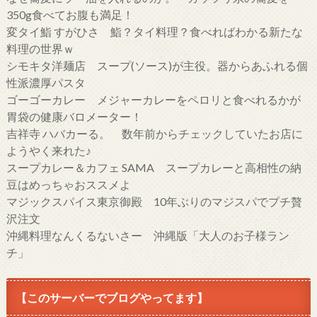
350g食べてお腹も満足！
変タイ鮨 すがひさ 鮨？タイ料理？食べればわかる新たな
料理の世界ｗ
シモキタ洋麺店 スープ(ソース)が主役。器からあふれる個
性派濃厚パスタ
ゴーゴーカレー メジャーカレーをペロリと食べれるかが
胃袋の健康バロメーター！
吉祥寺 ハバカーる。 数年前からチェックしていたお店に
ようやく来れた♪
スープカレー＆カフェ SAMA スープカレーと高相性の納
豆はめっちゃおススメよ
マジックスパイス東京御殿 10年ぶりのマジスパでプチ贅
沢注文
沖縄料理なんくるないさー 沖縄版「大人のお子様ラン
チ」
【このサーバーでブログやってます】