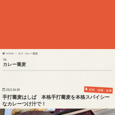
HOME
タグ : カレー蕎麦
TAG
カレー蕎麦
2022.06.08
町田・稲城・多摩
手打蕎麦はしば 本格手打蕎麦を本格スパイシー
なカレーつけ汁で！