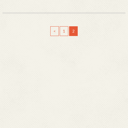
<
1
2