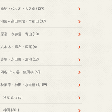
新宿・代々木・大久保
(129)
池袋～高田馬場・早稲田
(37)
原宿・表参道・青山
(10)
六本木・麻布・広尾
(6)
赤坂・永田町・溜池
(12)
四谷･市ヶ谷・飯田橋
(63)
秋葉原・神田・水道橋
(1,189)
秋葉原
(285)
神田
(301)