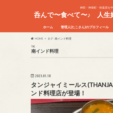
神田・神保町・秋葉原を
呑んで〜食べて〜♪ 人
ホーム
管理人(たこさん)のプロフィール
HOME
タグ : 南インド料理
TAG
南インド料理
2023.01.18
タンジャイミールス(THANJA
ンド料理店が登場！