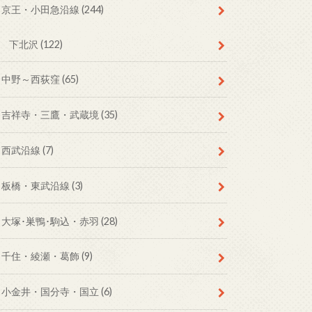
京王・小田急沿線
(244)
下北沢
(122)
中野～西荻窪
(65)
吉祥寺・三鷹・武蔵境
(35)
西武沿線
(7)
板橋・東武沿線
(3)
大塚･巣鴨･駒込・赤羽
(28)
千住・綾瀬・葛飾
(9)
小金井・国分寺・国立
(6)