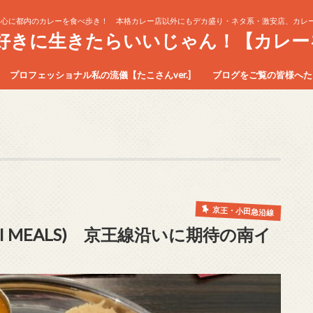
中心に都内のカレーを食べ歩き！ 本格カレー店以外にもデカ盛り・ネタ系・激安店、カレー
生好きに生きたらいいじゃん！【カレー
プロフェッショナル私の流儀【たこさんver.]
ブログをご覧の皆様へたこ
京王・小田急沿線
I MEALS) 京王線沿いに期待の南イ