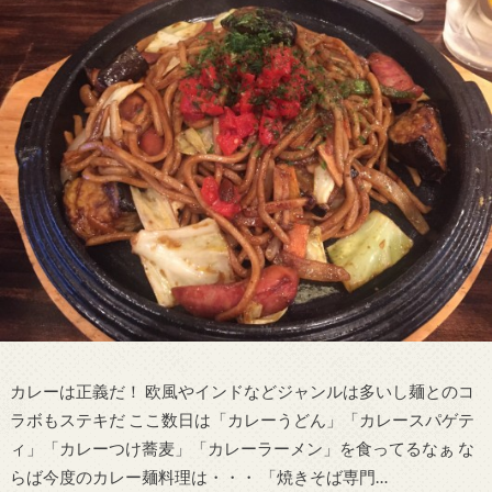
カレーは正義だ！ 欧風やインドなどジャンルは多いし麺とのコ
ラボもステキだ ここ数日は「カレーうどん」「カレースパゲテ
ィ」「カレーつけ蕎麦」「カレーラーメン」を食ってるなぁ な
らば今度のカレー麺料理は・・・ 「焼きそば専門…