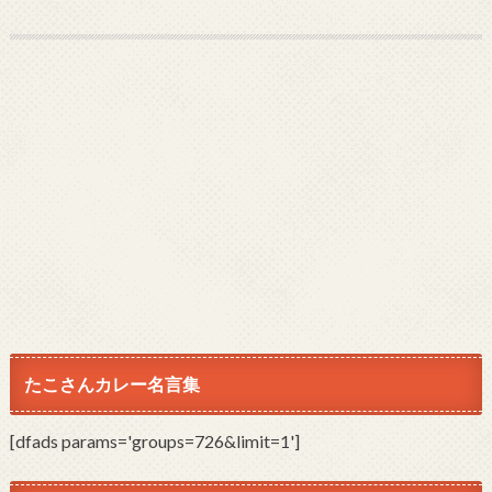
たこさんカレー名言集
[dfads params='groups=726&limit=1']