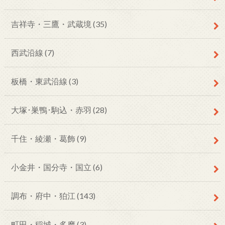
吉祥寺・三鷹・武蔵境
(35)
西武沿線
(7)
板橋・東武沿線
(3)
大塚･巣鴨･駒込・赤羽
(28)
千住・綾瀬・葛飾
(9)
小金井・国分寺・国立
(6)
調布・府中・狛江
(143)
町田・稲城・多摩
(3)