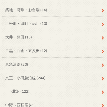
築地・湾岸・お台場
(14)
浜松町・田町・品川
(10)
大井・蒲田
(15)
目黒・白金・五反田
(12)
東急沿線
(23)
京王・小田急沿線
(244)
下北沢
(122)
中野～西荻窪
(65)