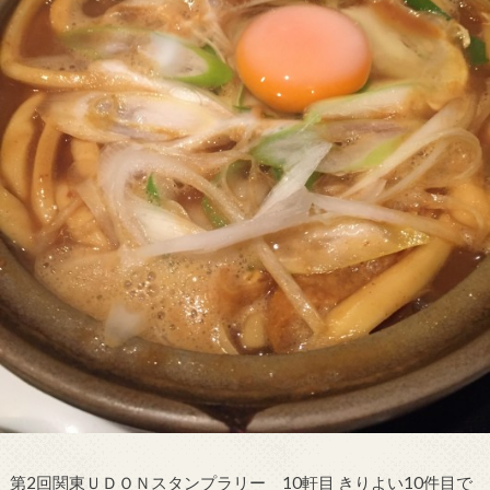
第2回関東ＵＤＯＮスタンプラリー 10軒目 きりよい10件目で