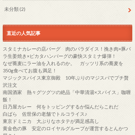
未分類
(2)
直近の人気記事
スタミナカレーの店バーグ 肉のパラダイス！挽き肉×豚バ
ラ生姜焼き×ピカタハンバーグの豪快スタミナ爆弾！
なぜ蕎麦にラー油を入れるのか。 ガッツリ系の蕎麦を
350g食べてお腹も満足！
マジックスパイス東京御殿 10年ぶりのマジスパでプチ贅
沢注文
南国酒家 熱々グツグツの絶品「中華清湯×スパイス」咖喱
飯！
日乃屋カレー 何をトッピングするか悩んだらこれだ
白ばら 佐世保の老舗でトルコライス♪
東京ドミニカ 大ぶりなホタテが満足感高し
黄金色の豚 安定のロイヤルグループが運営するとんかつ