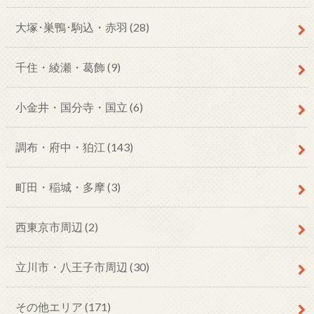
大塚･巣鴨･駒込・赤羽
(28)
千住・綾瀬・葛飾
(9)
小金井・国分寺・国立
(6)
調布・府中・狛江
(143)
町田・稲城・多摩
(3)
西東京市周辺
(2)
立川市・八王子市周辺
(30)
その他エリア
(171)