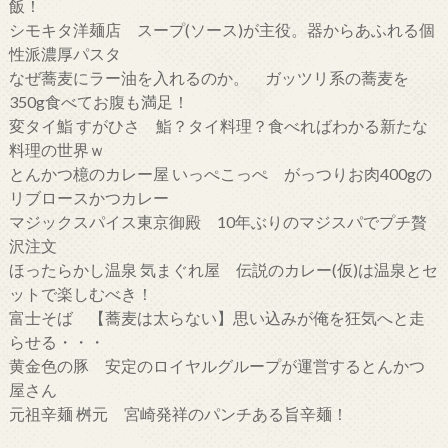
飯！
シモキタ洋麺店 スープ(ソース)が主役。器からあふれる個
性派濃厚パスタ
なぜ蕎麦にラー油を入れるのか。 ガッツリ系の蕎麦を
350g食べてお腹も満足！
変タイ鮨 すがひさ 鮨？タイ料理？食べればわかる新たな
料理の世界ｗ
とんかつ檍のカレー屋 いっぺこっぺ がっつりお肉400gの
リブロースかつカレー
マジックスパイス東京御殿 10年ぶりのマジスパでプチ贅
沢注文
ほったらかし温泉 気まぐれ屋 伝説のカレー(仮)は温泉とセ
ットで楽しむべき！
富士そば 【蕎麦は太らない】思い込みが俺を狂気へと走
らせる・・・
黄金色の豚 安定のロイヤルグループが運営するとんかつ
屋さん
元祖辛麺 桝元 宮崎発祥のパンチある旨辛麺！