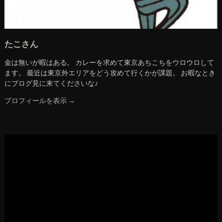
たこさん
金は無いが暇はある。 カレーを求めて東京あちこちをウロウロして
ます。 最近は東京外エリアをどう攻めて行くかが課題。 お暇なとき
にブログ見に来てくださいな♪
プロフィールを表示 →
動
画
プ
レ
ー
ヤ
ー