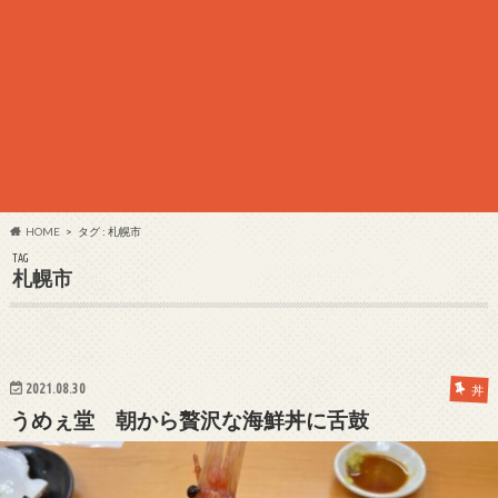
HOME
タグ : 札幌市
TAG
札幌市
2021.08.30
丼
うめぇ堂 朝から贅沢な海鮮丼に舌鼓