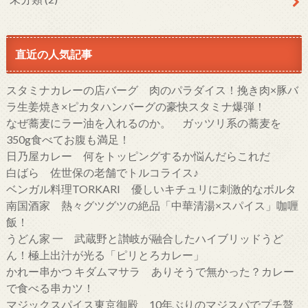
直近の人気記事
スタミナカレーの店バーグ 肉のパラダイス！挽き肉×豚バ
ラ生姜焼き×ピカタハンバーグの豪快スタミナ爆弾！
なぜ蕎麦にラー油を入れるのか。 ガッツリ系の蕎麦を
350g食べてお腹も満足！
日乃屋カレー 何をトッピングするか悩んだらこれだ
白ばら 佐世保の老舗でトルコライス♪
ベンガル料理TORKARI 優しいキチュリに刺激的なボルタ
南国酒家 熱々グツグツの絶品「中華清湯×スパイス」咖喱
飯！
うどん家 一 武蔵野と讃岐が融合したハイブリッドうど
ん！極上出汁が光る「ピリとろカレー」
かれー串かつ キダムマサラ ありそうで無かった？カレー
で食べる串カツ！
マジックスパイス東京御殿 10年ぶりのマジスパでプチ贅