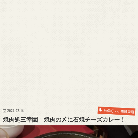
2024.02.14
神保町・小川町周辺
焼肉処三幸園 焼肉の〆に石焼チーズカレー！