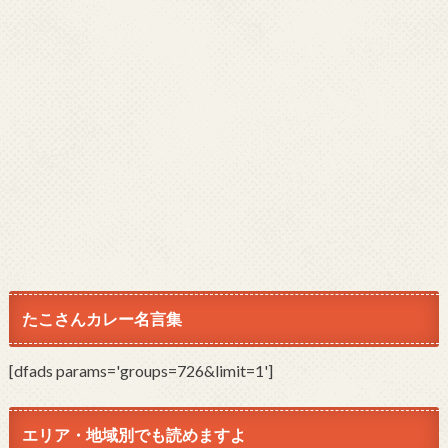
たこさんカレー名言集
[dfads params='groups=726&limit=1']
エリア・地域別でも読めますよ