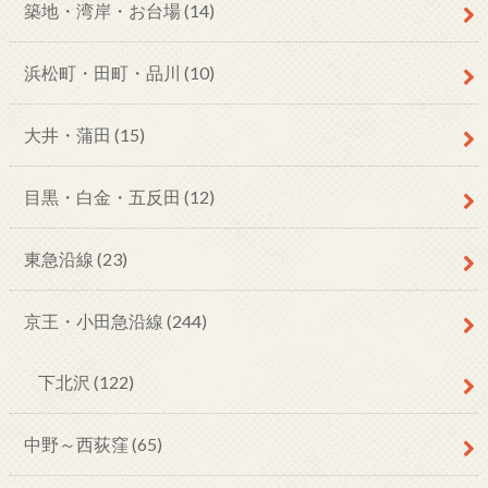
築地・湾岸・お台場
(14)
浜松町・田町・品川
(10)
大井・蒲田
(15)
目黒・白金・五反田
(12)
東急沿線
(23)
京王・小田急沿線
(244)
下北沢
(122)
中野～西荻窪
(65)