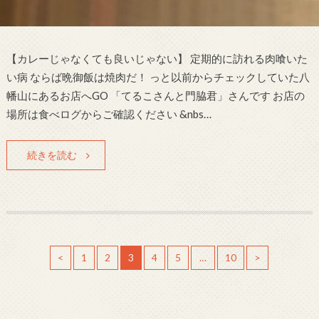
【カレーじゃなくても良いじゃない】 定期的に訪れる肉喰いた
い病 ならば晩御飯は焼肉だ！ っと以前からチェックしていた八
幡山にあるお店へGO 「てるこさんと門脇君」さんです お店の
場所は食べログからご確認ください &nbs…
続きを読む
<
1
2
3
4
5
…
10
>