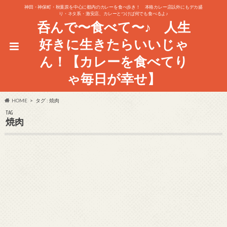
神田・神保町・秋葉原を中心に都内のカレーを食べ歩き！ 本格カレー店以外にもデカ盛
り・ネタ系・激安店、カレーとつけば何でも食べるよ♪
呑んで〜食べて〜♪ 人生
好きに生きたらいいじゃ
ん！【カレーを食べてり
ゃ毎日が幸せ】
HOME
タグ : 焼肉
TAG
焼肉