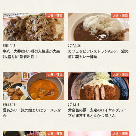
大井・蒲田
大井・蒲田
2018.4.12
2017.1.26
牛八 大井(多い)町の人気店が大森
カフェ＆ビアレストランAvion 旅の
(大盛り)に新規出店！
前に朝カレー補給
大井・蒲田
大井・蒲田
2026.2.18
2019.8.4
雪あかり 旅の始まりはラーメンか
黄金色の豚 安定のロイヤルグルー
ら
プが運営するとんかつ屋さん
大井・蒲田
大井・蒲田