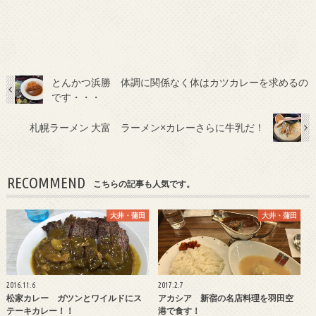
とんかつ浜勝 体調に関係なく体はカツカレーを求めるの
です・・・
札幌ラーメン 大富 ラーメン×カレーさらに牛乳だ！
RECOMMEND
こちらの記事も人気です。
大井・蒲田
大井・蒲田
2016.11.6
2017.2.7
松家カレー ガツンとワイルドにス
アカシア 新宿の名店料理を羽田空
テーキカレー！！
港で食す！