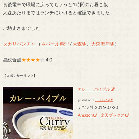
食後電車で職場に戻ってちょうど1時間のお昼ご飯
大森あたりまではランチにいけると確認できました
ご馳走さまでした
タカリバンチャ
（
ネパール料理
/
大森駅
、
大森海岸駅
）
昼総合点
★★★★
☆
4.0
【スポンサーリンク】
カレー・バイブル
posted with
ヨメレバ
ナツメ社 2016-07-20
Amazon
楽天ブックス