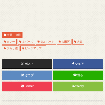
大井・蒲田
カレー
ネパール
ダルバート
大田区
大森
タカリ族
ピックアップ！
ポスト
シェア
はてブ
送る
Pocket
feedly