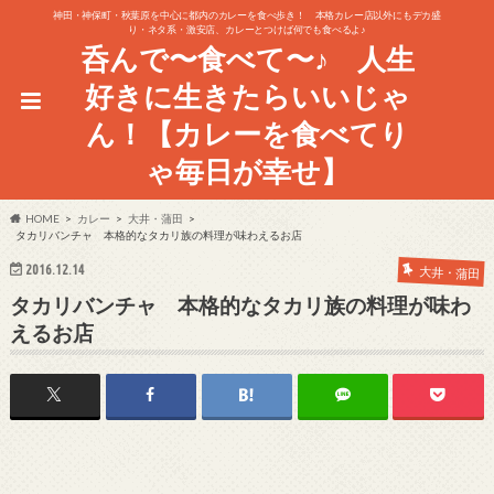
神田・神保町・秋葉原を中心に都内のカレーを食べ歩き！ 本格カレー店以外にもデカ盛
り・ネタ系・激安店、カレーとつけば何でも食べるよ♪
呑んで〜食べて〜♪ 人生
好きに生きたらいいじゃ
ん！【カレーを食べてり
ゃ毎日が幸せ】
HOME
カレー
大井・蒲田
タカリバンチャ 本格的なタカリ族の料理が味わえるお店
2016.12.14
大井・蒲田
タカリバンチャ 本格的なタカリ族の料理が味わ
えるお店