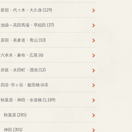
新宿・代々木・大久保
(129)
池袋～高田馬場・早稲田
(37)
原宿・表参道・青山
(10)
六本木・麻布・広尾
(6)
赤坂・永田町・溜池
(12)
四谷･市ヶ谷・飯田橋
(63)
秋葉原・神田・水道橋
(1,189)
秋葉原
(285)
神田
(301)