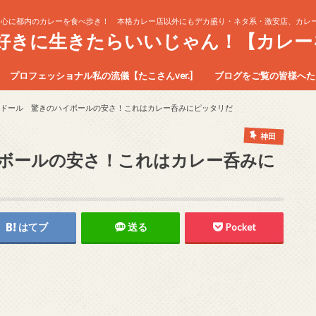
中心に都内のカレーを食べ歩き！ 本格カレー店以外にもデカ盛り・ネタ系・激安店、カレー
生好きに生きたらいいじゃん！【カレー
プロフェッショナル私の流儀【たこさんver.]
ブログをご覧の皆様へたこ
ドール 驚きのハイボールの安さ！これはカレー呑みにピッタリだ
神田
ボールの安さ！これはカレー呑みに
はてブ
送る
Pocket