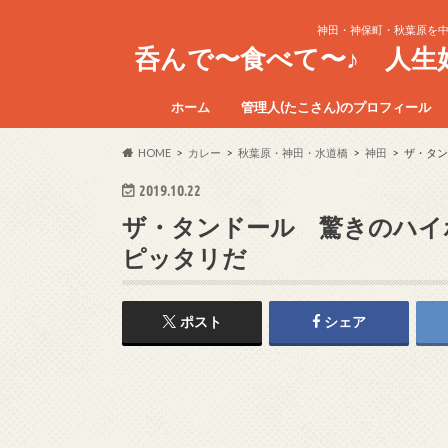
神田・神保町・秋葉原を
呑んで〜食べて〜♪ 人
ホーム
管理人(たこさん)のプロフィール
HOME
カレー
秋葉原・神田・水道橋
神田
ザ・タン
2019.10.22
ザ・タンドール 驚きのハイ
ピッタリだ
ポスト
シェア