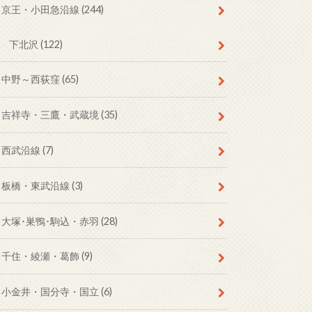
京王・小田急沿線
(244)
下北沢
(122)
中野～西荻窪
(65)
吉祥寺・三鷹・武蔵境
(35)
西武沿線
(7)
板橋・東武沿線
(3)
大塚･巣鴨･駒込・赤羽
(28)
千住・綾瀬・葛飾
(9)
小金井・国分寺・国立
(6)