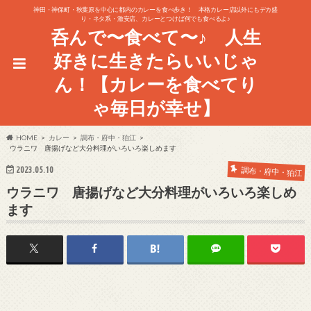
神田・神保町・秋葉原を中心に都内のカレーを食べ歩き！ 本格カレー店以外にもデカ盛
り・ネタ系・激安店、カレーとつけば何でも食べるよ♪
呑んで〜食べて〜♪ 人生
好きに生きたらいいじゃ
ん！【カレーを食べてり
ゃ毎日が幸せ】
HOME
カレー
調布・府中・狛江
ウラニワ 唐揚げなど大分料理がいろいろ楽しめます
2023.05.10
調布・府中・狛江
ウラニワ 唐揚げなど大分料理がいろいろ楽しめ
ます