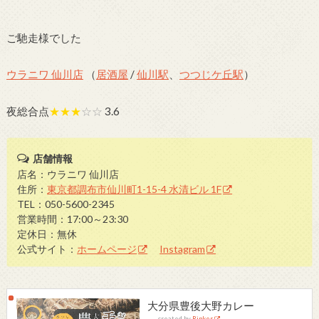
ご馳走様でした
ウラニワ 仙川店
（
居酒屋
/
仙川駅
、
つつじケ丘駅
）
夜総合点
★★★
☆☆
3.6
店舗情報
店名：ウラニワ 仙川店
住所：
東京都調布市仙川町1-15-4 水清ビル 1F
TEL：050-5600-2345
営業時間：17:00～23:30
定休日：無休
公式サイト：
ホームページ
Instagram
大分県豊後大野カレー
created by
Rinker