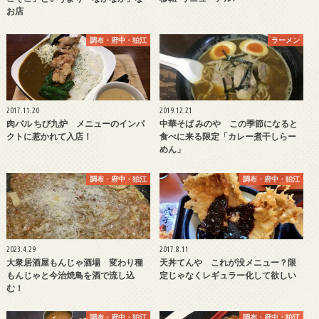
お店
調布・府中・狛江
ラーメン
2017.11.20
2019.12.21
肉バル ちび九炉 メニューのインパ
中華そば みのや この季節になると
クトに惹かれて入店！
食べに来る限定「カレー煮干しらー
めん」
調布・府中・狛江
調布・府中・狛江
2023.4.29
2017.8.11
大衆居酒屋もんじゃ酒場 変わり種
天丼てんや これが没メニュー？限
もんじゃと今治焼鳥を酒で流し込
定じゃなくレギュラー化して欲しい
む！
調布・府中・狛江
調布・府中・狛江