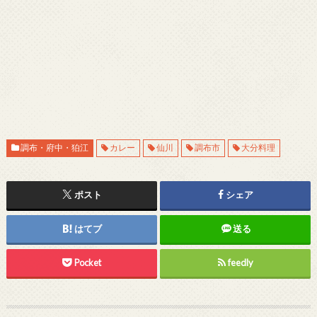
調布・府中・狛江
カレー
仙川
調布市
大分料理
ポスト
シェア
はてブ
送る
Pocket
feedly