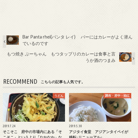
Bar Panta rhei(パンタ レイ) バーにはカレーがよく潜ん
でいるのです
もつ焼き ぶーちゃん もつタップリのカレーは食事と言
うか酒のつまみ
RECOMMEND
こちらの記事も人気です。
うどん
調布・府中・狛江
2019.7.24
2019.5.30
そこそこ 府中の市場内にある「そ
アジタイ食堂 アジアンタイペイが
こそこ」というより「なかなか」な
移転･リニューアル♪