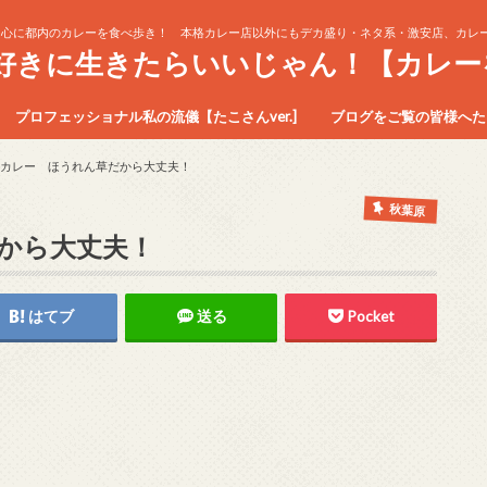
中心に都内のカレーを食べ歩き！ 本格カレー店以外にもデカ盛り・ネタ系・激安店、カレー
生好きに生きたらいいじゃん！【カレー
プロフェッショナル私の流儀【たこさんver.]
ブログをご覧の皆様へたこ
カレー ほうれん草だから大丈夫！
秋葉原
から大丈夫！
はてブ
送る
Pocket