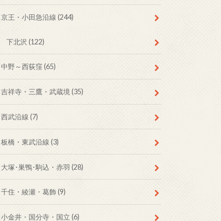
京王・小田急沿線
(244)
下北沢
(122)
中野～西荻窪
(65)
吉祥寺・三鷹・武蔵境
(35)
西武沿線
(7)
板橋・東武沿線
(3)
大塚･巣鴨･駒込・赤羽
(28)
千住・綾瀬・葛飾
(9)
小金井・国分寺・国立
(6)