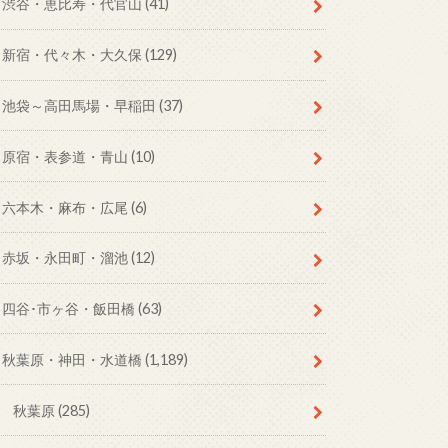
渋谷・恵比寿・代官山
(41)
新宿・代々木・大久保
(129)
池袋～高田馬場・早稲田
(37)
原宿・表参道・青山
(10)
六本木・麻布・広尾
(6)
赤坂・永田町・溜池
(12)
四谷･市ヶ谷・飯田橋
(63)
秋葉原・神田・水道橋
(1,189)
秋葉原
(285)