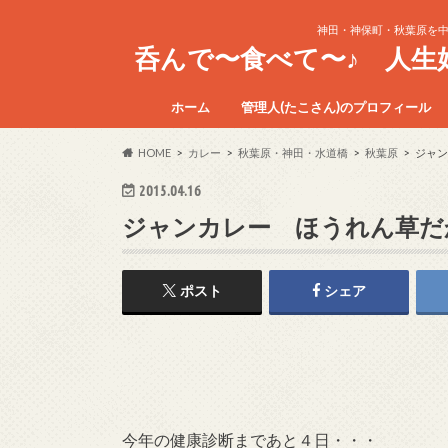
神田・神保町・秋葉原を
呑んで〜食べて〜♪ 人
ホーム
管理人(たこさん)のプロフィール
HOME
カレー
秋葉原・神田・水道橋
秋葉原
ジャン
2015.04.16
ジャンカレー ほうれん草だ
ポスト
シェア
今年の健康診断まであと４日・・・