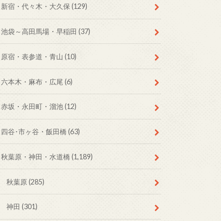
新宿・代々木・大久保
(129)
池袋～高田馬場・早稲田
(37)
原宿・表参道・青山
(10)
六本木・麻布・広尾
(6)
赤坂・永田町・溜池
(12)
四谷･市ヶ谷・飯田橋
(63)
秋葉原・神田・水道橋
(1,189)
秋葉原
(285)
神田
(301)