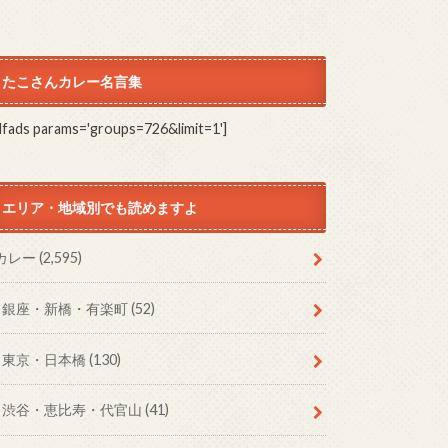
たこさんカレー名言集
dfads params='groups=726&limit=1']
エリア・地域別でも読めますよ
カレー
(2,595)
銀座・新橋・有楽町
(52)
東京・日本橋
(130)
渋谷・恵比寿・代官山
(41)