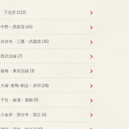
下北沢
(122)
中野～西荻窪
(65)
吉祥寺・三鷹・武蔵境
(35)
西武沿線
(7)
板橋・東武沿線
(3)
大塚･巣鴨･駒込・赤羽
(28)
千住・綾瀬・葛飾
(9)
小金井・国分寺・国立
(6)