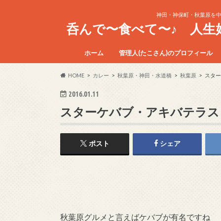
神田・神保町・秋葉原を
呑んで〜食べて〜♪ 人
ホーム
管理人(たこさん)のプロフィール
HOME
カレー
秋葉原・神田・水道橋
秋葉原
スター
2016.01.11
スターケバブ・アキバテラス
ポスト
シェア
秋葉原グルメと言えばケバブが有名ですね