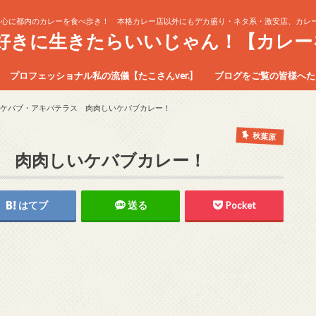
中心に都内のカレーを食べ歩き！ 本格カレー店以外にもデカ盛り・ネタ系・激安店、カレー
生好きに生きたらいいじゃん！【カレー
プロフェッショナル私の流儀【たこさんver.]
ブログをご覧の皆様へたこ
ケバブ・アキバテラス 肉肉しいケバブカレー！
秋葉原
 肉肉しいケバブカレー！
はてブ
送る
Pocket