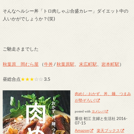
そんなヘルシー丼「トロ肉しゃぶ合盛カレー」ダイエット中の
人いかがでしょうか？(笑)
ご馳走さまでした
秋葉原 岡むら屋
（
牛丼
/
秋葉原駅
、
末広町駅
、
岩本町駅
）
昼総合点
★★★
☆☆
3.5
肉めし: おかず、丼、麺、つまみ
が勢ぞろい!
posted with
ヨメレバ
重信 初江 主婦と生活社 2016-
07-15
Amazon
楽天ブックス