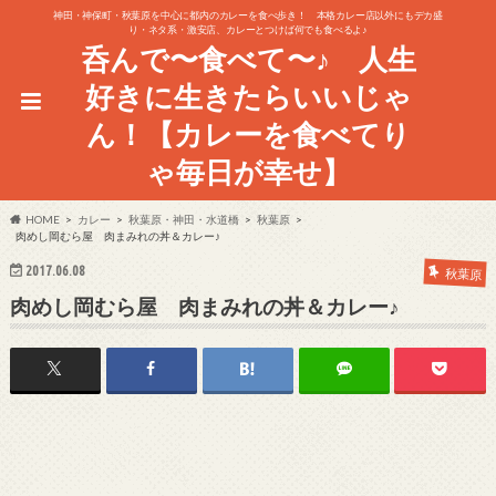
神田・神保町・秋葉原を中心に都内のカレーを食べ歩き！ 本格カレー店以外にもデカ盛
り・ネタ系・激安店、カレーとつけば何でも食べるよ♪
呑んで〜食べて〜♪ 人生
好きに生きたらいいじゃ
ん！【カレーを食べてり
ゃ毎日が幸せ】
HOME
カレー
秋葉原・神田・水道橋
秋葉原
肉めし岡むら屋 肉まみれの丼＆カレー♪
2017.06.08
秋葉原
肉めし岡むら屋 肉まみれの丼＆カレー♪