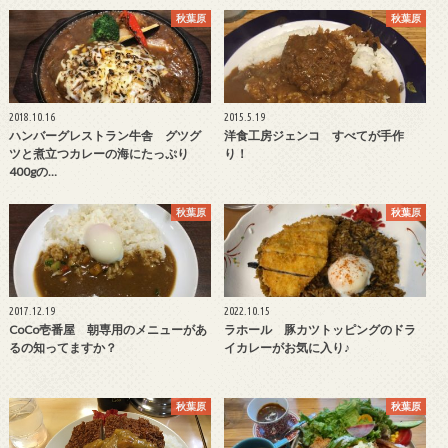
秋葉原
秋葉原
2018.10.16
2015.5.19
ハンバーグレストラン牛舎 グツグ
洋食工房ジェンコ すべてが手作
ツと煮立つカレーの海にたっぷり
り！
400gの…
秋葉原
秋葉原
2017.12.19
2022.10.15
CoCo壱番屋 朝専用のメニューがあ
ラホール 豚カツトッピングのドラ
るの知ってますか？
イカレーがお気に入り♪
秋葉原
秋葉原