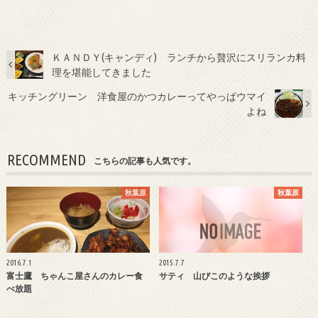
ＫＡＮＤＹ(キャンディ) ランチから贅沢にスリランカ料
理を堪能してきました
キッチングリーン 洋食屋のかつカレーってやっぱウマイ
よね
RECOMMEND
こちらの記事も人気です。
秋葉原
秋葉原
2016.7.1
2015.7.7
富士鷹 ちゃんこ屋さんのカレー食
サティ 山びこのような挨拶
べ放題