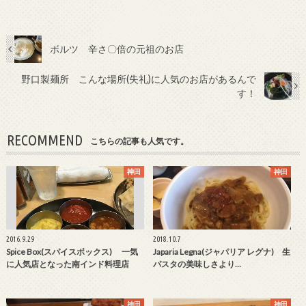
ボルツ 辛さ〇倍の元祖のお店
野口製麺所 こんな場所(失礼)に人気のお店があるんで
す！
RECOMMEND
こちらの記事も人気です。
神田
神田
2016.9.29
2018.10.7
Spice Box(スパイスボックス) 一気
Japaria Legna(ジャパリア レグナ) 生
に人気店となった南インド料理店
パスタの美味しさより…
神田
神田