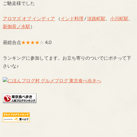
ご馳走様でした
アロマズ オブ インディア
（
インド料理
/
淡路町駅
、
小川町駅
、
新御茶ノ水駅
）
昼総合点
★★★★
☆
4.0
ランキングに参加してます。お立ち寄りのついでにポチって下
さいな♪