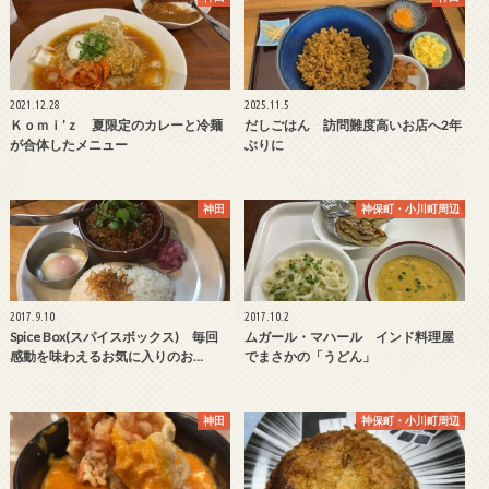
2021.12.28
2025.11.5
Ｋｏｍｉ’ｚ 夏限定のカレーと冷麺
だしごはん 訪問難度高いお店へ2年
が合体したメニュー
ぶりに
神田
神保町・小川町周辺
2017.9.10
2017.10.2
Spice Box(スパイスボックス) 毎回
ムガール・マハール インド料理屋
感動を味わえるお気に入りのお…
でまさかの「うどん」
神田
神保町・小川町周辺