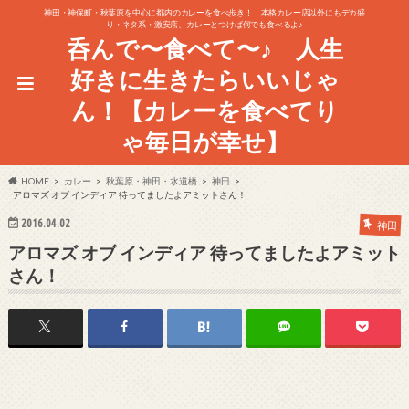
神田・神保町・秋葉原を中心に都内のカレーを食べ歩き！ 本格カレー店以外にもデカ盛
り・ネタ系・激安店、カレーとつけば何でも食べるよ♪
呑んで〜食べて〜♪ 人生
好きに生きたらいいじゃ
ん！【カレーを食べてり
ゃ毎日が幸せ】
HOME
カレー
秋葉原・神田・水道橋
神田
アロマズ オブ インディア 待ってましたよアミットさん！
2016.04.02
神田
アロマズ オブ インディア 待ってましたよアミット
さん！