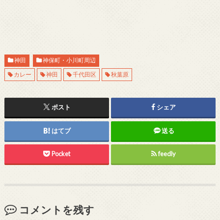
神田
神保町・小川町周辺
カレー
神田
千代田区
秋葉原
ポスト
シェア
はてブ
送る
Pocket
feedly
コメントを残す