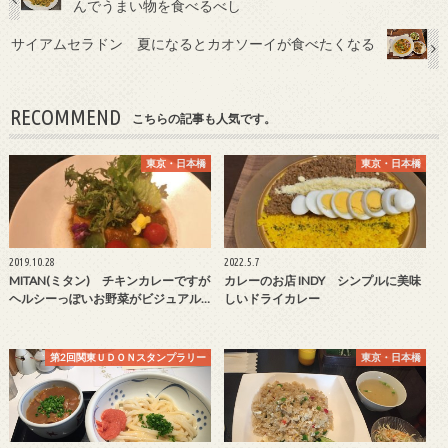
んでうまい物を食べるべし
サイアムセラドン 夏になるとカオソーイが食べたくなる
RECOMMEND
こちらの記事も人気です。
東京・日本橋
東京・日本橋
2019.10.28
2022.5.7
MITAN(ミタン) チキンカレーですが
カレーのお店 INDY シンプルに美味
ヘルシーっぽいお野菜がビジュアル…
しいドライカレー
第2回関東ＵＤＯＮスタンプラリー
東京・日本橋