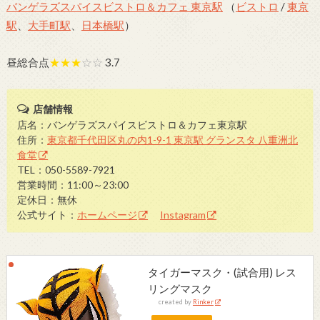
バンゲラズスパイスビストロ＆カフェ 東京駅
（
ビストロ
/
東京
駅
、
大手町駅
、
日本橋駅
）
昼総合点
★★★
☆☆
3.7
店舗情報
店名：バンゲラズスパイスビストロ＆カフェ東京駅
住所：
東京都千代田区丸の内1-9-1 東京駅 グランスタ 八重洲北
食堂
TEL：050-5589-7921
営業時間：11:00～23:00
定休日：無休
公式サイト：
ホームページ
Instagram
タイガーマスク・(試合用) レス
リングマスク
created by
Rinker