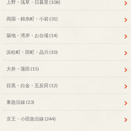
上野・浅草・日暮里
(108)
両国・錦糸町・小岩
(31)
築地・湾岸・お台場
(14)
浜松町・田町・品川
(10)
大井・蒲田
(15)
目黒・白金・五反田
(12)
東急沿線
(23)
京王・小田急沿線
(244)