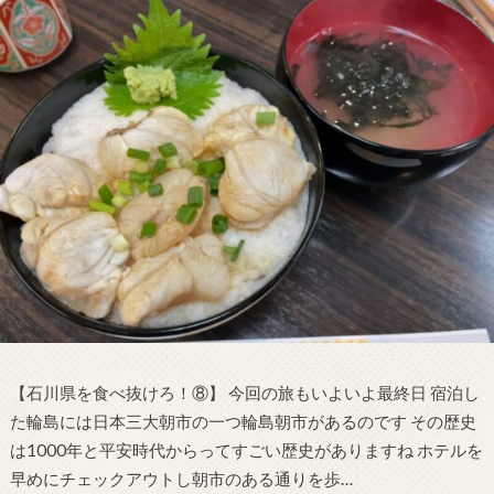
【石川県を食べ抜けろ！⑧】 今回の旅もいよいよ最終日 宿泊し
た輪島には日本三大朝市の一つ輪島朝市があるのです その歴史
は1000年と平安時代からってすごい歴史がありますね ホテルを
早めにチェックアウトし朝市のある通りを歩…