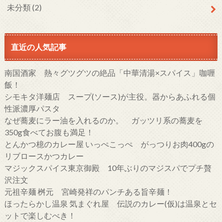
未分類
(2)
直近の人気記事
南国酒家 熱々グツグツの絶品「中華清湯×スパイス」咖喱
飯！
シモキタ洋麺店 スープ(ソース)が主役。器からあふれる個
性派濃厚パスタ
なぜ蕎麦にラー油を入れるのか。 ガッツリ系の蕎麦を
350g食べてお腹も満足！
とんかつ檍のカレー屋 いっぺこっぺ がっつりお肉400gの
リブロースかつカレー
マジックスパイス東京御殿 10年ぶりのマジスパでプチ贅
沢注文
元祖辛麺 桝元 宮崎発祥のパンチある旨辛麺！
ほったらかし温泉 気まぐれ屋 伝説のカレー(仮)は温泉とセ
ットで楽しむべき！