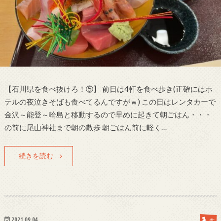
【石川県を食べ抜けろ！⑤】 前日は4軒を食べ歩き(正確にはホ
テルの夜泣きそばも食べてるんですがｗ) この日はレンタカーで
金沢～能登～輪島と移動するので早めに起きて朝ごはん・・・
の前に尾山神社まで朝の散歩 朝ごはん前に軽く…
続きを読む
2021.09.04
丼