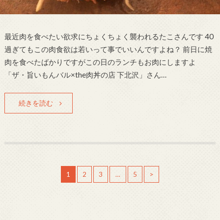
最近肉を食べたい欲求にちょくちょく襲われるたこさんです 40
過ぎてもこの肉食欲は若いって事でいいんですよね？ 前日に焼
肉を食べたばかりですがこの日のランチもお肉にしますよ
「ザ・旨いもんバル×the肉丼の店 下北沢」さん…
続きを読む
1
2
3
…
5
>