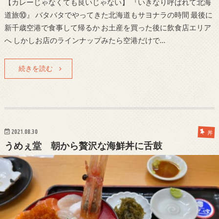
【カレーじゃなくても良いじゃない】 『いきなり呼ばれて北海
道旅⑩』 バタバタでやってきた北海道もサヨナラの時間 最後に
新千歳空港で食事して帰るか お土産を買った後に飲食店エリア
へ しかしお店のラインナップみたら空港だけで…
続きを読む
2021.08.30
丼
うめぇ堂 朝から贅沢な海鮮丼に舌鼓