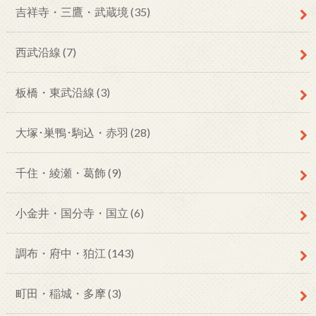
吉祥寺・三鷹・武蔵境
(35)
西武沿線
(7)
板橋・東武沿線
(3)
大塚･巣鴨･駒込・赤羽
(28)
千住・綾瀬・葛飾
(9)
小金井・国分寺・国立
(6)
調布・府中・狛江
(143)
町田・稲城・多摩
(3)