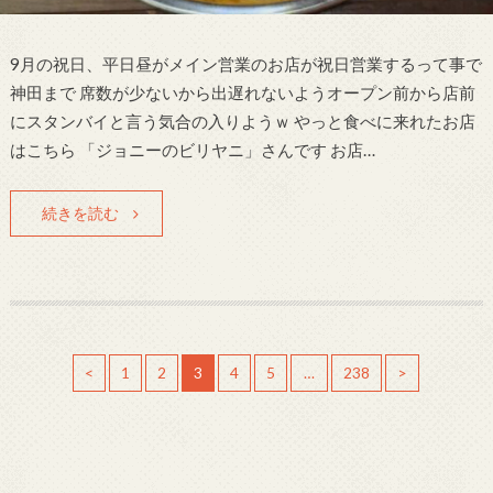
9月の祝日、平日昼がメイン営業のお店が祝日営業するって事で
神田まで 席数が少ないから出遅れないようオープン前から店前
にスタンバイと言う気合の入りようｗ やっと食べに来れたお店
はこちら 「ジョニーのビリヤニ」さんです お店…
続きを読む
<
1
2
3
4
5
…
238
>