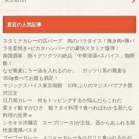
直近の人気記事
スタミナカレーの店バーグ 肉のパラダイス！挽き肉×豚バ
ラ生姜焼き×ピカタハンバーグの豪快スタミナ爆弾！
南国酒家 熱々グツグツの絶品「中華清湯×スパイス」咖喱
飯！
なぜ蕎麦にラー油を入れるのか。 ガッツリ系の蕎麦を
350g食べてお腹も満足！
マジックスパイス東京御殿 10年ぶりのマジスパでプチ贅
沢注文
日乃屋カレー 何をトッピングするか悩んだらこれだ
変タイ鮨 すがひさ 鮨？タイ料理？食べればわかる新たな
料理の世界ｗ
シモキタ洋麺店 スープ(ソース)が主役。器からあふれる個
性派濃厚パスタ
ゴーゴーカレー メジャーカレーをペロリと食べれるかが