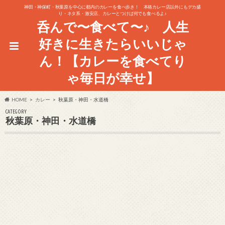
神田・神保町・秋葉原を中心に都内のカレーを食べ歩き！ 本格カレー店以外にもデカ盛
り・ネタ系・激安店、カレーとつけば何でも食べるよ♪
呑んで〜食べて〜♪ 人生
好きに生きたらいいじゃ
ん！【カレーを食べてり
ゃ毎日が幸せ】
HOME
カレー
秋葉原・神田・水道橋
CATEGORY
秋葉原・神田・水道橋