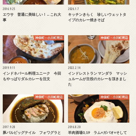
2016.9.25
2026.1.7
エウサ 普通に美味しい！←これ大
キッチンきらく 珍しいウェットタ
事
イプのカレー焼きそば
神保町・小川町周辺
神保町・小川町周辺
2019.9.11
2022.2.14
インドネパール料理ユニーク 今回
インドレストラン マンダラ マッシ
もやっぱりダルカレーを注文
ュルームが主役のカレーを頂きまし
た
神保町・小川町周辺
神保町・小川町周辺
2017.9.28
2016.8.20
豚バルピッグテイル フォワグラと
羊肉酒場0,19 ラム×ガパオ×そして