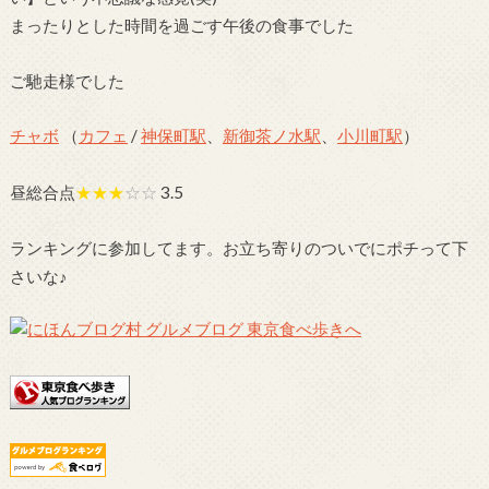
まったりとした時間を過ごす午後の食事でした
ご馳走様でした
チャボ
（
カフェ
/
神保町駅
、
新御茶ノ水駅
、
小川町駅
）
昼総合点
★★★
☆☆
3.5
ランキングに参加してます。お立ち寄りのついでにポチって下
さいな♪