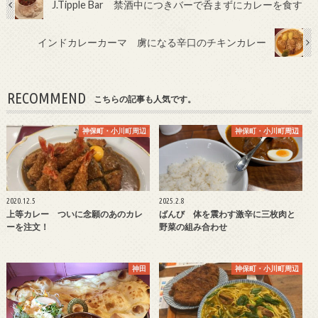
J.Tipple Bar 禁酒中につきバーで呑まずにカレーを食す
インドカレーカーマ 虜になる辛口のチキンカレー
RECOMMEND
こちらの記事も人気です。
神保町・小川町周辺
神保町・小川町周辺
2020.12.5
2025.2.8
上等カレー ついに念願のあのカレ
ばんび 体を震わす激辛に三枚肉と
ーを注文！
野菜の組み合わせ
神田
神保町・小川町周辺