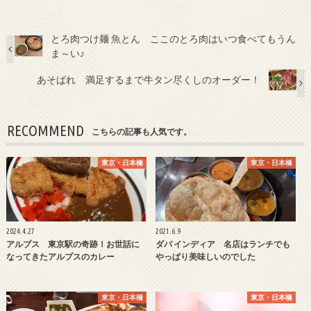
とろ肉つけ麺 魚とん ここのとろ肉はいつ食べてもうん
ま～い♪
あそばれ 満足するまで牛タン尽くしのオーダー！
RECOMMEND
こちらの記事も人気です。
東京・日本橋
東京・日本橋
2024.4.27
2021.6.9
アルプス 東京駅の奇跡！お世話に
ダバ インディア 名店はランチでも
なってきたアルプスのカレー
やっぱり美味しいのでした
東京・日本橋
東京・日本橋