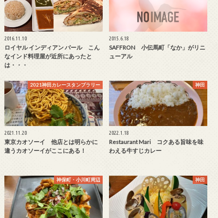
2016.11.10
2015.6.18
ロイヤル インディアン バール こん
SAFFRON 小伝馬町「なか」がリニ
なインド料理屋が近所にあったと
ューアル
は・・・
2021神田カレースタンプラリー
神田
2021.11.20
2022.1.18
東京カオソーイ 他店とは明らかに
Restaurant Mari コクある旨味を味
違うカオソーイがここにある！
わえる牛すじカレー
神保町・小川町周辺
神田