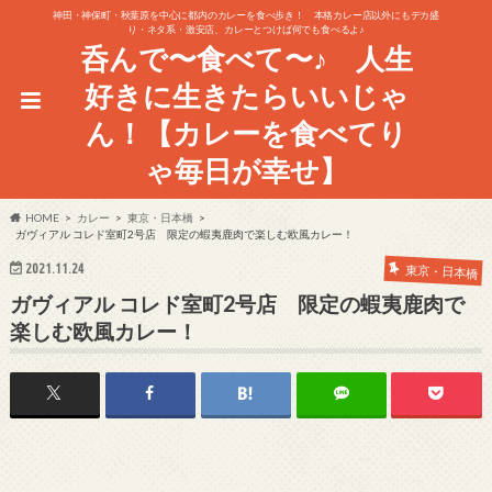
神田・神保町・秋葉原を中心に都内のカレーを食べ歩き！ 本格カレー店以外にもデカ盛
り・ネタ系・激安店、カレーとつけば何でも食べるよ♪
呑んで〜食べて〜♪ 人生
好きに生きたらいいじゃ
ん！【カレーを食べてり
ゃ毎日が幸せ】
HOME
カレー
東京・日本橋
ガヴィアル コレド室町2号店 限定の蝦夷鹿肉で楽しむ欧風カレー！
2021.11.24
東京・日本橋
ガヴィアル コレド室町2号店 限定の蝦夷鹿肉で
楽しむ欧風カレー！