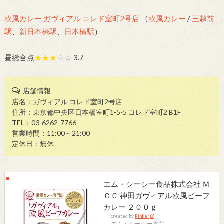
欧風カレー ガヴィアル コレド室町2号店
（
欧風カレー
/
三越前
駅
、
新日本橋駅
、
日本橋駅
）
昼総合点
★★★
☆☆
3.7
店舗情報
店名：ガヴィアル コレド室町2号店
住所：東京都中央区日本橋室町1-5-5 コレド室町2 B1F
TEL：03-6262-7766
営業時間：11:00～21:00
定休日：無休
エム・シーシー食品株式会社 Ｍ
ＣＣ 神田ガヴィアル欧風ビーフ
カレー ２００ｇ
created by
Rinker
エム・シーシー食品