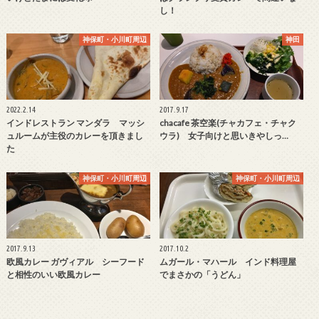
し！
神保町・小川町周辺
神田
2022.2.14
2017.9.17
インドレストラン マンダラ マッシ
chacafe 茶空楽(チャカフェ・チャク
ュルームが主役のカレーを頂きまし
ウラ) 女子向けと思いきやしっ…
た
神保町・小川町周辺
神保町・小川町周辺
2017.9.13
2017.10.2
欧風カレー ガヴィアル シーフード
ムガール・マハール インド料理屋
と相性のいい欧風カレー
でまさかの「うどん」