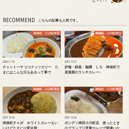
な～い？
RECOMMEND
こちらの記事も人気です。
神保町・小川町周辺
神保町・小川町周辺
2026.1.14
2017.4.23
チャントーヤ ココナッツカリー た
炉端・鉄板・咖喱 しろ 神保町で
まにはこんな日もあるって事で
居酒屋のランチカレー♪
神保町・小川町周辺
神保町・小川町周辺
2017.9.16
2017.9.24
神保町チャボ ホワイトカレーもい
ボンディ神田小川町店 迷ったとき
いけどたまには変化球
はグランプリ受賞カレーで間違いな