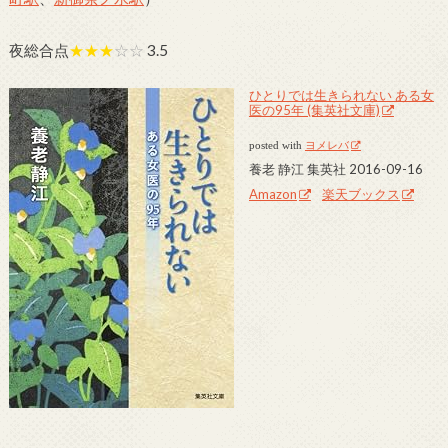
夜総合点
★★★
☆☆
3.5
ひとりでは生きられない ある女
医の95年 (集英社文庫)
posted with
ヨメレバ
養老 静江 集英社 2016-09-16
Amazon
楽天ブックス