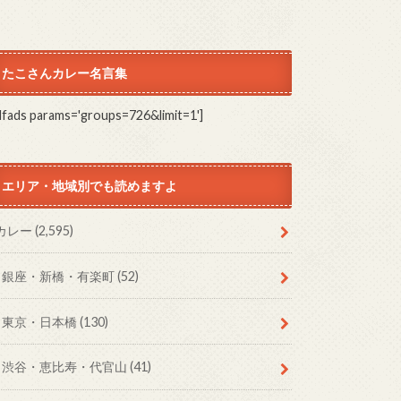
たこさんカレー名言集
dfads params='groups=726&limit=1']
エリア・地域別でも読めますよ
カレー
(2,595)
銀座・新橋・有楽町
(52)
東京・日本橋
(130)
渋谷・恵比寿・代官山
(41)