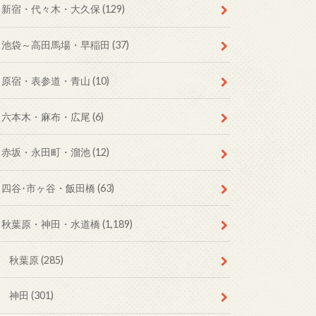
新宿・代々木・大久保
(129)
池袋～高田馬場・早稲田
(37)
原宿・表参道・青山
(10)
六本木・麻布・広尾
(6)
赤坂・永田町・溜池
(12)
四谷･市ヶ谷・飯田橋
(63)
秋葉原・神田・水道橋
(1,189)
秋葉原
(285)
神田
(301)