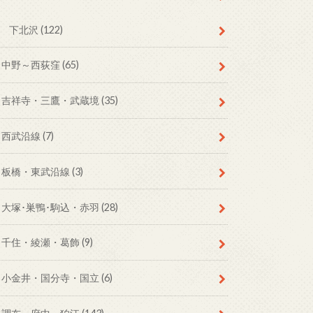
下北沢
(122)
中野～西荻窪
(65)
吉祥寺・三鷹・武蔵境
(35)
西武沿線
(7)
板橋・東武沿線
(3)
大塚･巣鴨･駒込・赤羽
(28)
千住・綾瀬・葛飾
(9)
小金井・国分寺・国立
(6)