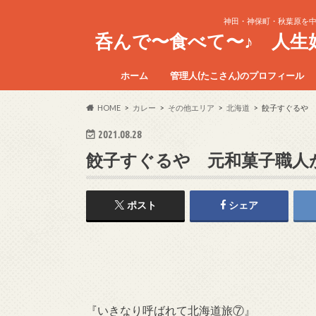
神田・神保町・秋葉原を
呑んで〜食べて〜♪ 人
ホーム
管理人(たこさん)のプロフィール
HOME
カレー
その他エリア
北海道
餃子すぐるや 
2021.08.28
餃子すぐるや 元和菓子職人
ポスト
シェア
『いきなり呼ばれて北海道旅⑦』