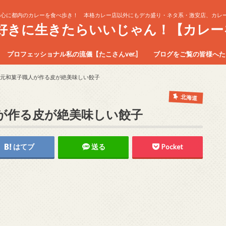
中心に都内のカレーを食べ歩き！ 本格カレー店以外にもデカ盛り・ネタ系・激安店、カレー
生好きに生きたらいいじゃん！【カレー
プロフェッショナル私の流儀【たこさんver.]
ブログをご覧の皆様へたこ
元和菓子職人が作る皮が絶美味しい餃子
北海道
が作る皮が絶美味しい餃子
はてブ
送る
Pocket