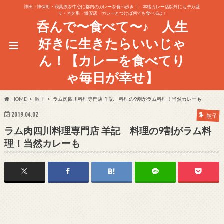
神田・神保町・秋葉原を中心に都内のカレーを食べ歩き！ 本格カレー店以外にもデカ盛
り・ネタ系・激安店、カレーとつけば何でも食べるよ♪
呑んで〜食べて〜♪ 人生
好きに生きたらいいじゃ
ん！【カレーを食べてり
ゃ毎日が幸せ】
HOME
餃子
ラム肉四川料理専門店 羊記 料理の9割がラム料理！当然カレーも
2019.04.02
餃子
ラム肉四川料理専門店 羊記 料理の9割がラム料
理！当然カレーも