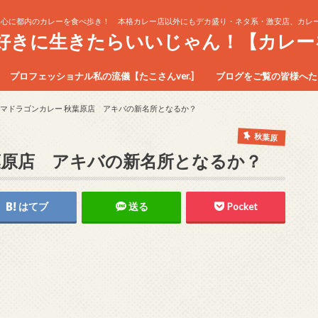
中心に都内のカレーを食べ歩き！ 本格カレー店以外にもデカ盛り・ネタ系・激安店、カレー
生好きに生きたらいいじゃん！【カレー
プロフェッショナル私の流儀【たこさんver.]
ブログをご覧の皆様へたこ
マドラゴンカレー 秋葉原店 アキバの新名所となるか？
秋葉原
葉原店 アキバの新名所となるか？
はてブ
送る
Pocket