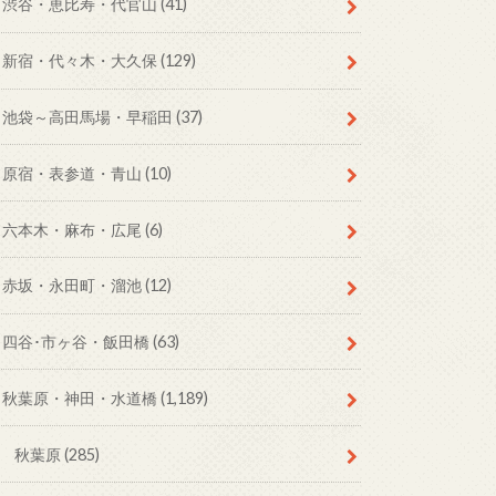
渋谷・恵比寿・代官山
(41)
新宿・代々木・大久保
(129)
池袋～高田馬場・早稲田
(37)
原宿・表参道・青山
(10)
六本木・麻布・広尾
(6)
赤坂・永田町・溜池
(12)
四谷･市ヶ谷・飯田橋
(63)
秋葉原・神田・水道橋
(1,189)
秋葉原
(285)