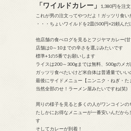
「ワイルドカレー」
1,380円を注
これが男の注文ってやつだよ！ガッツリ食い
・・・ちょいワイルドを2皿(500円×2)頼ん
他店舗の食べログを見るとフジヤマカレー(甘
店舗は0～10までの辛さを選ぶみたいです
標準+1の5番でお願いします
ライスは200～300gまでは無料、500gのメガ
ガッツリ食べたいけど米自体は普通量でいいの
最後にサイドメニュー【ニンニク・ねぎ・た
当然全部のせ！ラーメン屋みたいですね(笑)
周りの様子を見ると多くの人がワンコインの
たしかにお得なメニューが一番安いんだから
す
そしてカレーが到着！