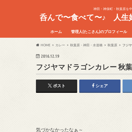
神田・神保町・秋葉原を
呑んで〜食べて〜♪ 人
ホーム
管理人(たこさん)のプロフィール
HOME
カレー
秋葉原・神田・水道橋
秋葉原
フジヤ
2016.12.19
フジヤマドラゴンカレー 秋
ポスト
シェア
気づかなかったなぁ～