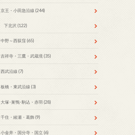
京王・小田急沿線
(244)
下北沢
(122)
中野～西荻窪
(65)
吉祥寺・三鷹・武蔵境
(35)
西武沿線
(7)
板橋・東武沿線
(3)
大塚･巣鴨･駒込・赤羽
(28)
千住・綾瀬・葛飾
(9)
小金井・国分寺・国立
(6)