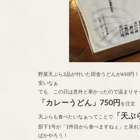
野菜天ぷら2品が付いた田舎うどんが650円！
安いなぁ
でも、この日は意外と寒かったので温まりそ
「カレーうどん」750円
を注文
「天ぷら
天ぷらも食べたいなぁってことで
部下1号が「1件目から食べますねぇ」と呆れ
ばかやろう！