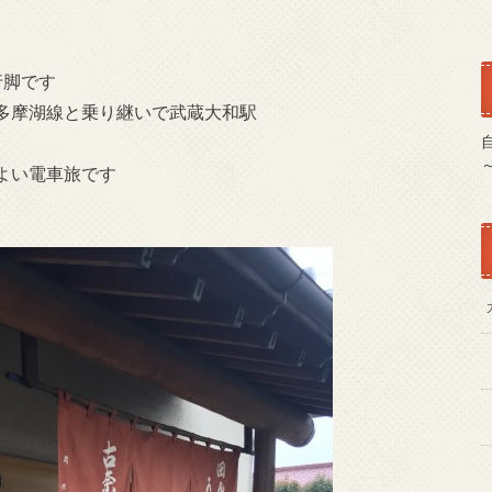
行脚です
多摩湖線と乗り継いで武蔵大和駅
よい電車旅です