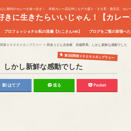
中心に都内のカレーを食べ歩き！ 本格カレー店以外にもデカ盛り・ネタ系・激安店、カレー
生好きに生きたらいいじゃん！【カレー
プロフェッショナル私の流儀【たこさんver.]
ブログをご覧の皆様へたこ
回関東ＵＤＯＮスタンプラリー
田舎うどん古奈家 武蔵野系、しかし新鮮な感動でした
第2回関東ＵＤＯＮスタンプラリー
、しかし新鮮な感動でした
はてブ
送る
Pocket