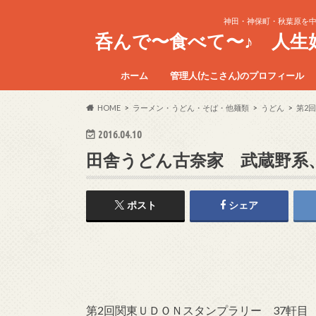
神田・神保町・秋葉原を
呑んで〜食べて〜♪ 人
ホーム
管理人(たこさん)のプロフィール
HOME
ラーメン・うどん・そば・他麺類
うどん
第2
2016.04.10
田舎うどん古奈家 武蔵野系
ポスト
シェア
第2回関東ＵＤＯＮスタンプラリー 37軒目