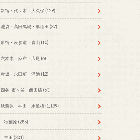
新宿・代々木・大久保
(129)
池袋～高田馬場・早稲田
(37)
原宿・表参道・青山
(10)
六本木・麻布・広尾
(6)
赤坂・永田町・溜池
(12)
四谷･市ヶ谷・飯田橋
(63)
秋葉原・神田・水道橋
(1,189)
秋葉原
(285)
神田
(301)