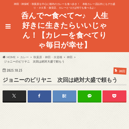
神田・神保町・秋葉原を中心に都内のカレーを食べ歩き！ 本格カレー店以外にもデカ盛
り・ネタ系・激安店、カレーとつけば何でも食べるよ♪
呑んで〜食べて〜♪ 人生
好きに生きたらいいじゃ
ん！【カレーを食べてり
ゃ毎日が幸せ】
HOME
カレー
秋葉原・神田・水道橋
神田
ジョニーのビリヤニ 次回は絶対大盛で頼もう
2025.10.25
神田
ジョニーのビリヤニ 次回は絶対大盛で頼もう