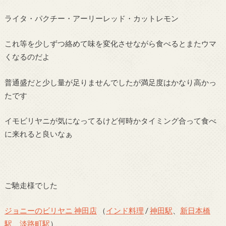
ライタ・パクチー・アーリーレッド・カットレモン
これ等を少しずつ絡めて味を変化させながら食べるとまたウマ
くなるのだよ
普通盛だと少し量が足りませんでしたが満足度はかなり高かっ
たです
イモビリヤニが気になってるけど何時かタイミング合って食べ
に来れると良いなぁ
ご馳走様でした
ジョニーのビリヤニ 神田店
（
インド料理
/
神田駅
、
新日本橋
駅
、
淡路町駅
）