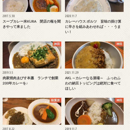
2017.5.30
2020.11.7
スープカレー米KURA 閉店の報を聞
カレーハウス ボルツ 旨味の掛け算
きやって来ました
に辛さを組みあわせれば・・・うま
い！
神田
神田
2019.3.5
2021.11.29
肉家焼肉ゑびす本廛 ランチで創業
AKL ～カレーなる酒場～ ふっわふ
200年カレーを♪
わの納豆トッピングは絶対に食べて
ほしい
秋葉原
神田
2017.8.22
2019.11.7