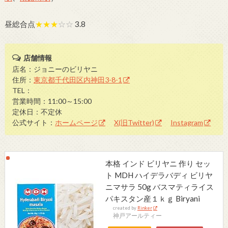
昼総合点
★★★
☆☆
3.8
店舗情報
店名：ジョニーのビリヤニ
住所：
東京都千代田区内神田3-8-1
TEL：
営業時間：11:00～15:00
定休日：不定休
公式サイト：
ホームページ
X(旧Twitter)
Instagram
本格 インド ビリヤニ 作り セッ
ト MDH ハイデラバディ ビリヤ
ニマサラ 50g バスマティライス
パキスタン産１ｋｇ Biryani
created by
Rinker
神戸アールティー