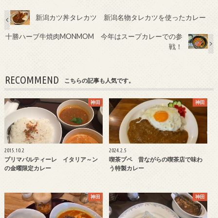
新潟カツ丼タレカツ 新潟名物タレカツを使ったカレー
十勝ハーブ牛焼肉MONMOM 今年はスープカレーでの参
戦！
RECOMMEND
こちらの記事も人気です。
神田
神田
2015.10.2
2024.2.5
プリマパルティーレ イタリア～ン
喫茶プペ 昔ながらの喫茶店で味わ
の金曜限定カレー
う特製カレー
神田
神田