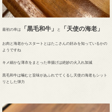
「黒毛和牛」
「天使の海老」
最初の串は
と
お肉と海老からスタートとはたこさんの好みを知っているかの
ようですね
キメ細かな薄衣をまとった串揚げは絶妙の火入れ加減
黒毛和牛は噛むと旨味があふれでてくるし天使の海老もシット
リとした弾力