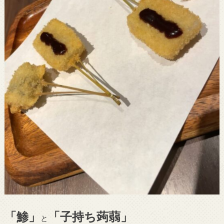
「鯵」
「子持ち蒟蒻」
と