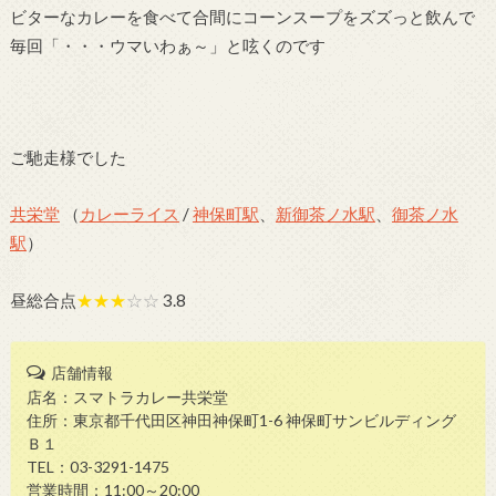
ビターなカレーを食べて合間にコーンスープをズズっと飲んで
毎回「・・・ウマいわぁ～」と呟くのです
ご馳走様でした
共栄堂
（
カレーライス
/
神保町駅
、
新御茶ノ水駅
、
御茶ノ水
駅
）
昼総合点
★★★
☆☆
3.8
店舗情報
店名：スマトラカレー共栄堂
住所：東京都千代田区神田神保町1-6 神保町サンビルディング
Ｂ１
TEL：03-3291-1475
営業時間：11:00～20:00