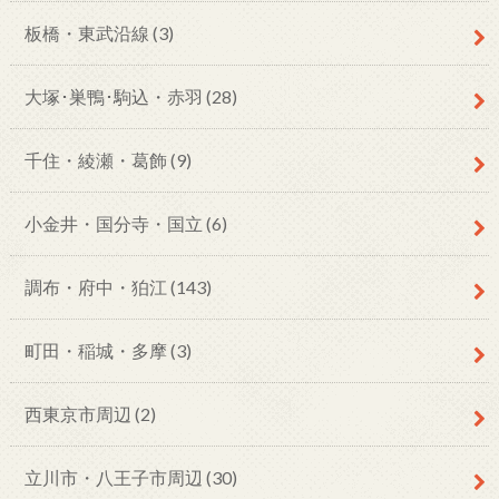
板橋・東武沿線
(3)
大塚･巣鴨･駒込・赤羽
(28)
千住・綾瀬・葛飾
(9)
小金井・国分寺・国立
(6)
調布・府中・狛江
(143)
町田・稲城・多摩
(3)
西東京市周辺
(2)
立川市・八王子市周辺
(30)