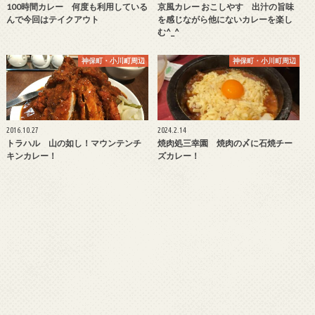
100時間カレー 何度も利用している
京風カレー おこしやす 出汁の旨味
んで今回はテイクアウト
を感じながら他にないカレーを楽し
む^_^
神保町・小川町周辺
神保町・小川町周辺
2016.10.27
2024.2.14
トラハル 山の如し！マウンテンチ
焼肉処三幸園 焼肉の〆に石焼チー
キンカレー！
ズカレー！