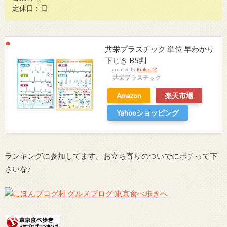
定休日：日
共栄プラスチック 単位 早わかり
下じき B5判
created by
Rinker
共栄プラスチック
Amazon
楽天市場
Yahooショッピング
ランキングに参加してます。お立ち寄りのついでにポチって下
さいな♪