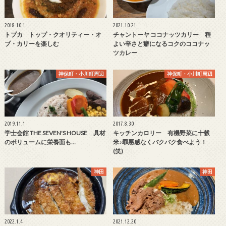
2018.10.1
2021.10.21
トプカ トップ・クオリティー・オ
チャントーヤ ココナッツカリー 程
ブ・カリーを楽しむ
よい辛さと癖になるコクのココナッ
ツカレー
神保町・小川町周辺
神保町・小川町周辺
2019.11.1
2017.8.30
学士会館 THE SEVEN'S HOUSE 具材
キッチンカロリー 有機野菜に十穀
のボリュームに栄養面も…
米♪罪悪感なくバクバク食べよう！
(笑)
神田
神田
2022.1.4
2021.12.20