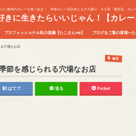
中心に都内のカレーを食べ歩き！ 本格カレー店以外にもデカ盛り・ネタ系・激安店、カレー
生好きに生きたらいいじゃん！【カレー
プロフェッショナル私の流儀【たこさんver.]
ブログをご覧の皆様へたこ
れる穴場なお店
寿司
と季節を感じられる穴場なお店
はてブ
送る
Pocket