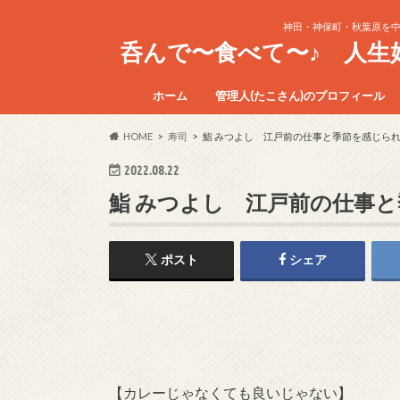
神田・神保町・秋葉原を
呑んで〜食べて〜♪ 人
ホーム
管理人(たこさん)のプロフィール
HOME
寿司
鮨 みつよし 江戸前の仕事と季節を感じら
2022.08.22
鮨 みつよし 江戸前の仕事
ポスト
シェア
【カレーじゃなくても良いじゃない】