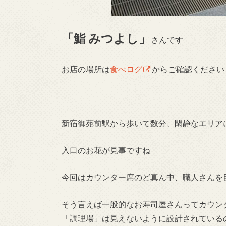
「鮨 みつよし」
さんです
お店の場所は
食べログ
からご確認ください
新宿御苑前駅から歩いて数分、閑静なエリア
入口のお花が見事ですね
今回はカウンター席のど真ん中、職人さんを
そう言えば一般的なお寿司屋さんってカウン
「調理場」は見えないように設計されている