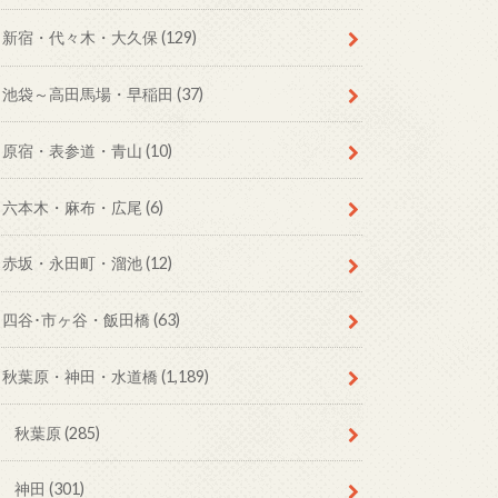
新宿・代々木・大久保
(129)
池袋～高田馬場・早稲田
(37)
原宿・表参道・青山
(10)
六本木・麻布・広尾
(6)
赤坂・永田町・溜池
(12)
四谷･市ヶ谷・飯田橋
(63)
秋葉原・神田・水道橋
(1,189)
秋葉原
(285)
神田
(301)