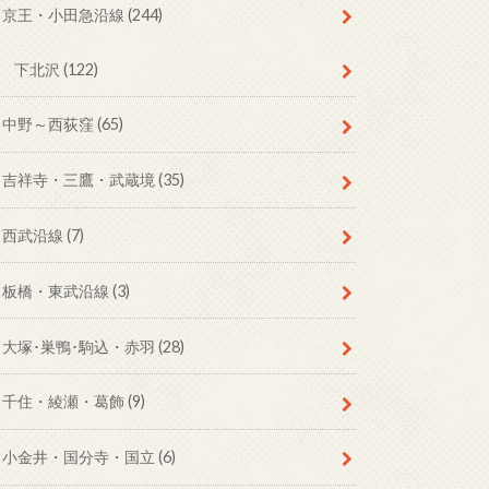
京王・小田急沿線
(244)
下北沢
(122)
中野～西荻窪
(65)
吉祥寺・三鷹・武蔵境
(35)
西武沿線
(7)
板橋・東武沿線
(3)
大塚･巣鴨･駒込・赤羽
(28)
千住・綾瀬・葛飾
(9)
小金井・国分寺・国立
(6)