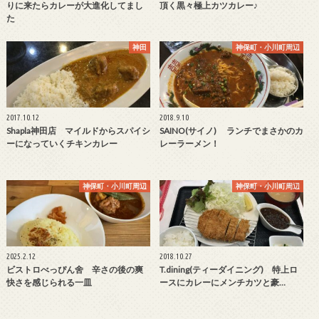
りに来たらカレーが大進化してまし
頂く黒々極上カツカレー♪
た
神田
神保町・小川町周辺
2017.10.12
2018.9.10
Shapla神田店 マイルドからスパイシ
SAINO(サイノ) ランチでまさかのカ
ーになっていくチキンカレー
レーラーメン！
神保町・小川町周辺
神保町・小川町周辺
2025.2.12
2018.10.27
ビストロべっぴん舍 辛さの後の爽
T.dining(ティーダイニング) 特上ロ
快さを感じられる一皿
ースにカレーにメンチカツと豪…