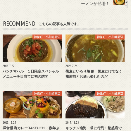
ーメンが登場！
RECOMMEND
こちらの記事も人気です。
神保町・小川町周辺
神保町・小川町周辺
2018.7.27
2024.7.24
パンチマハル １日限定スペシャル
蕎麦といろり焼 創 蕎麦だけでなく
メニューを目当てに初の訪問！
蕎麦前とお酒も楽しむのだ
神保町・小川町周辺
神保町・小川町周辺
2023.12.25
2017.11.23
洋食膳 海カレー TAKEUCHI 数年ぶ
キッチン南海 常に行列！繁盛店で