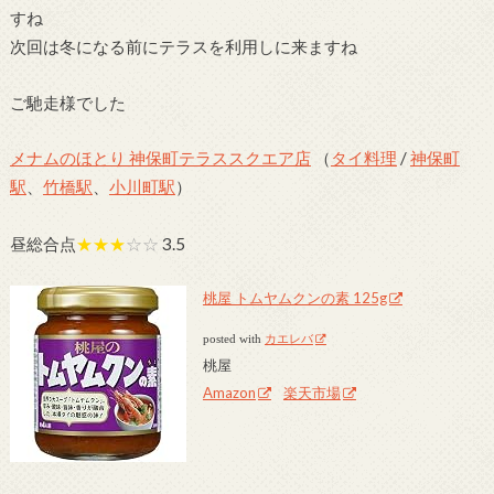
すね
次回は冬になる前にテラスを利用しに来ますね
ご馳走様でした
メナムのほとり 神保町テラススクエア店
（
タイ料理
/
神保町
駅
、
竹橋駅
、
小川町駅
）
昼総合点
★★★
☆☆
3.5
桃屋 トムヤムクンの素 125g
posted with
カエレバ
桃屋
Amazon
楽天市場